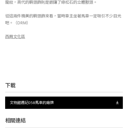
龍紋，商代的輈頭飾則是嵌鑲了綠松石的立體獸頭。
從這兩件精美的輈頭飾來看，當時車主坐著馬車一定吸引不少目光
吧。（DRM）
西周文化區
下載
文物館週記058馬車的廠牌
相關連結