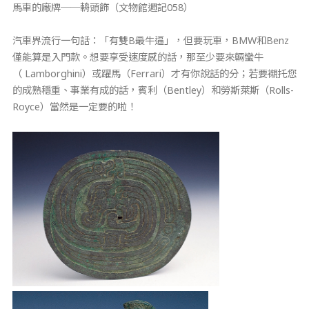
馬車的廠牌──輈頭飾（​文物館週記058）
汽車界流行一句話：「有雙B最牛逼」，但要玩車，BMW和Benz
僅能算是入門款。想要享受速度感的話，那至少要來輛蠻牛
（ Lamborghini）或躍馬（Ferrari）才有你說話的分；若要襯托您
的成熟穩重、事業有成的話，賓利（Bentley）和勞斯萊斯（Rolls-
Royce）當然是一定要的啦！