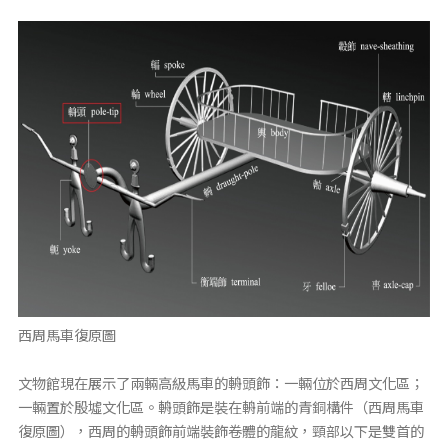
西周馬車復原圖
文物館現在展示了兩輛高級馬車的輈頭飾：一輛位於西周文化區；
一輛置於殷墟文化區。輈頭飾是裝在輈前端的青銅構件（西周馬車
復原圖），西周的輈頭飾前端裝飾卷體的龍紋，頸部以下是雙首的