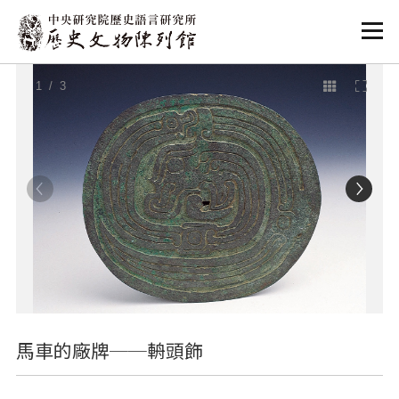
:::
:::
1
/ 3
馬車的廠牌──輈頭飾