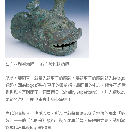
左：西周輈頭飾 右：商代輈頭飾
所以，要開車，就要先認車子的廠牌，要認車子的廠牌就先從logo
認起，因為logo都裝在車子的最前端、最醒目的地方，讓你不想看
到也難。否則開了一輛西爾貝（Shelby Supercars），別人還以為
是裕隆汽車，那車主會多麼心痛啊！
古代的貴族人士也怕心痛，所以早就將這顯示身分地位的馬車「廠
牌」──輈（音同舟）頭飾，裝在馬車前端、最顯眼之處，就相當
於現代汽車裝logo的位置。