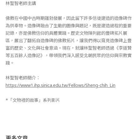
林聖智老師主講
佛教在中國中古時期蓬勃發展，因此留下許多信徒建造的造像碑作
為供奉物。造像碑融合了生動的圖像與題記，既是建造過程的重要
記錄，亦是佛教信仰的具體實踐。歷史文物陳列館的豐碑拓片展
區，展出了翻拓自造像碑的佛教拓片，讓我們得以窺見造像碑上豐
富的歷史、文化與社會意涵。現在，就讓林聖智老師透過《李道贊
等五百餘人造像記》，帶領我們深入感受北朝民眾的信仰與宗教實
踐。
林聖智老師簡介：
https://www1.ihp.sinica.edu.tw/Fellows/Sheng-chih_Lin
*「文物裡的故事」系列影片
更多文章