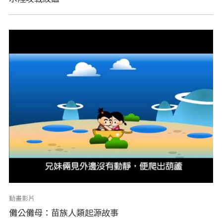
動畫影片
儺公儺母：苗族人類起源故事