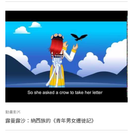
動畫影片
露曼露沙：納西族的《青年男女遷徙記》