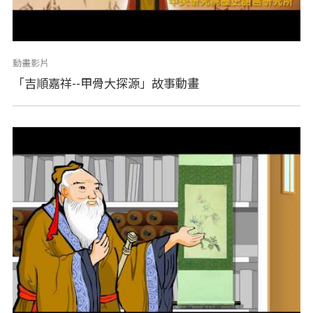
動畫影片
「吉順嘉祥--甲骨大探源」故事動畫