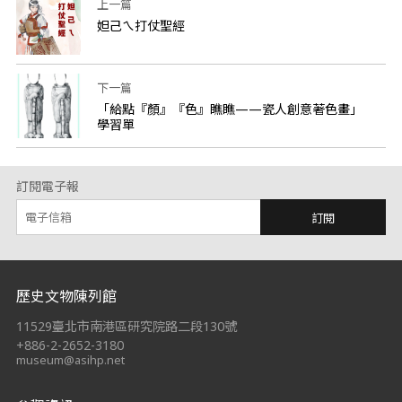
上一篇
妲己ㄟ打仗聖經
下一篇
「給點『顏』『色』瞧瞧——瓷人創意著色畫」
學習單
訂閱電子報
訂閱
:::
歷史文物陳列館
11529臺北市南港區研究院路二段130號
+886-2-2652-3180
museum@asihp.net