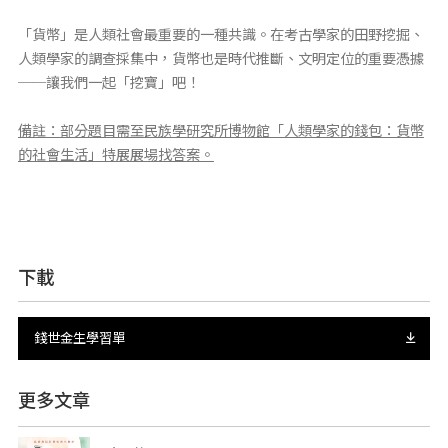
「貨幣」是人類社會最重要的一種共識。在考古學家的田野挖掘、
人類學家的調查採集中，貨幣也是時代推斷、文明定位的重要憑據
──讓我們一起「挖寶」吧！
備註：部分題目需至民族學研究所博物館「人類學家的錢包：貨幣
的社會生活」特展展場找答案。
下載
錢世金生學習單
更多文章