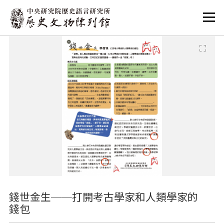
:::
:::
錢世金生──打開考古學家和人類學家的
錢包