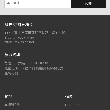
訂閱
:::
歷史文物陳列館
11529臺北市南港區研究院路二段130號
+886-2-2652-3180
museum@asihp.net
參觀資訊
每週三、六及日 09:30-16:30
逢國定假日、選舉日及連續假期不開放
免費參觀
關於
追蹤
本館簡介影片
Facebook