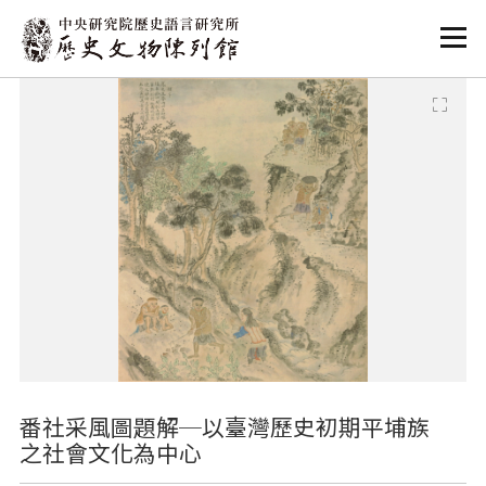
:::
:::
番社采風圖題解─以臺灣歷史初期平埔族
之社會文化為中心