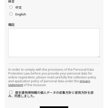
語言
中文
English
備註
In order to comply with the provisions of the Personal Data
Protection Law, before you provide your personal data for
online registration, please read carefully the collection policy
and application policy of personal data under the
privacy
statement
of the museum.
歴史遺物博物館の個人データの収集方針と使用方針を読
み、同意しました。