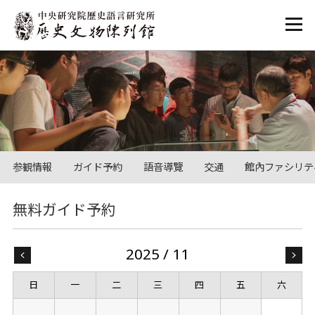
:::
参観情報
ガイド予約
語音導覽
交通
館內ファシリテ
:::
無料ガイド予約
2025 / 11
« 10
日
一
二
三
四
五
六