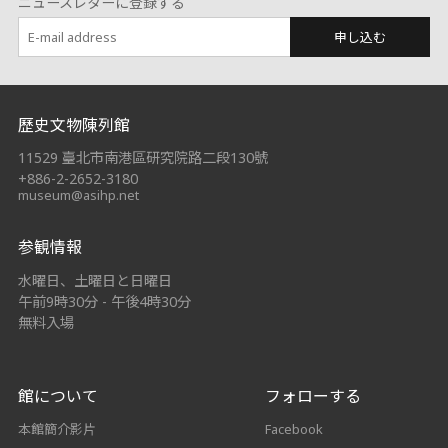
ニュースレターに登録する
申し込む
:::
歷史文物陳列館
11529 臺北市南港區研究院路二段130號
+886-2-2652-3180
museum@asihp.net
参観情報
水曜日、土曜日と日曜日
午前9時30分 - 午後4時30分
無料入場
館について
フォローする
本館簡介影片
Facebook