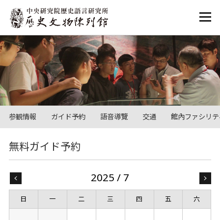
:::
参観情報
ガイド予約
語音導覽
交通
館內ファシリテ
:::
無料ガイド予約
2025 / 7
« 6
日
一
二
三
四
五
六