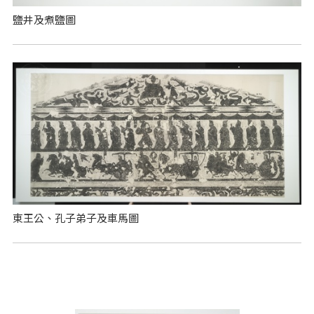
鹽井及煮鹽圖
東王公、孔子弟子及車馬圖