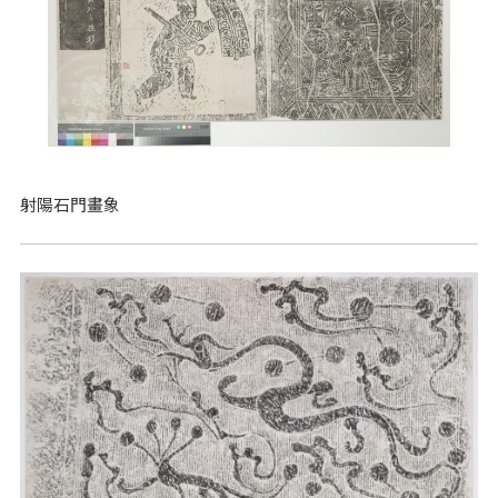
射陽石門畫象