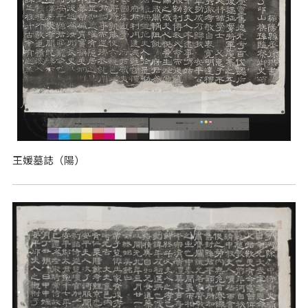
王媛墓誌（陽）