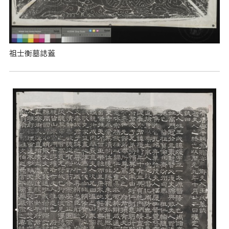
祖士衡墓誌蓋