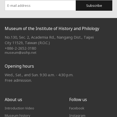
Subscribe
:::
Museum of the Institute of History and Philology
No.130, Sec. 2, Academia Rd., Nangang Dist., Taipei
City 11529, Taiwan (R.O.C.)
+886-2-2652-3180
museum@asihp.net
Opening hours
Wed., Sat., and Sun. 9:30 a.m. - 4:30 p.m.
Free admission.
About us
Follow us
Introduction Video
Facebook
Museum history
Instagram