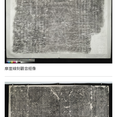
摩崖線刻觀音經像