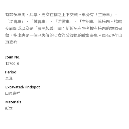
有眾多車馬、兵卒、男女在橋之上下交戰。車旁有「主簿車」、
「功曹車」、「賊曹車」、「游徼車」、「主記車」等榜題。這幅
交戰圖或以為是「農民起義」圖；新近另有學者據有榜題的類似畫
象，指出應是一個已失傳的七女為父復仇的故事畫象。原石現存山
東嘉祥
Item No.
12766_6
Period
東漢
Excavated/Findspot
山東嘉祥
Materials
紙本