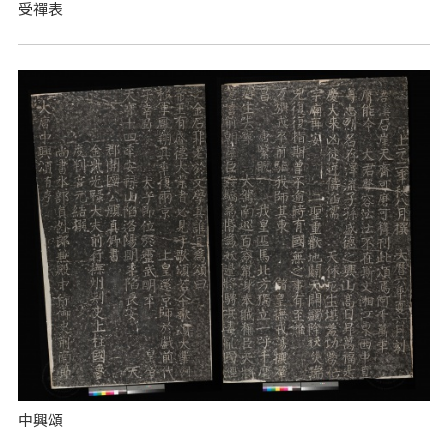
受禪表
中興頌