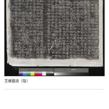
王媛墓誌（陰）