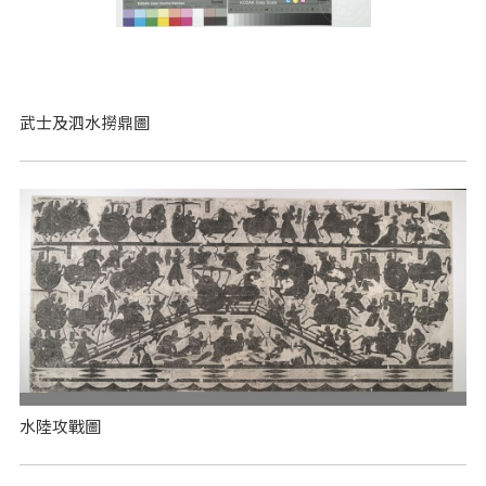
武士及泗水撈鼎圖
水陸攻戰圖