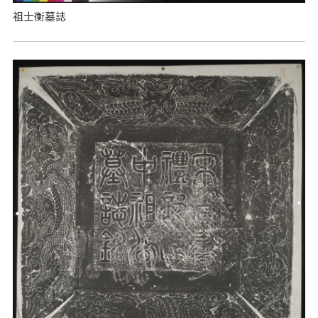
祖士衡墓誌