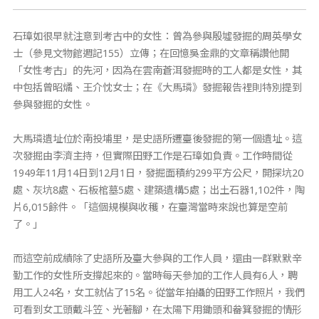
石璋如很早就注意到考古中的女性：曾為參與殷墟發掘的周英學女
士（參見文物館週記155）立傳；在回憶吳金鼎的文章稱讚他開
「女性考古」的先河，因為在雲南蒼洱發掘時的工人都是女性，其
中包括曾昭燏、王介忱女士；在《大馬璘》發掘報告裡則特別提到
參與發掘的女性。
大馬璘遺址位於南投埔里，是史語所遷臺後發掘的第一個遺址。這
次發掘由李濟主持，但實際田野工作是石璋如負責。工作時間從
1949年11月14日到12月1日，發掘面積約299平方公尺，開探坑20
處、灰坑8處、石板棺墓5處、建築遺構5處；出土石器1,102件，陶
片6,015餘件。「這個規模與收穫，在臺灣當時來說也算是空前
了。」
而這空前成績除了史語所及臺大參與的工作人員，還由一群默默辛
勤工作的女性所支撐起來的。當時每天參加的工作人員有6人，聘
用工人24名，女工就佔了15名。從當年拍攝的田野工作照片，我們
可看到女工頭戴斗笠、光著腳，在太陽下用鋤頭和畚箕發掘的情形