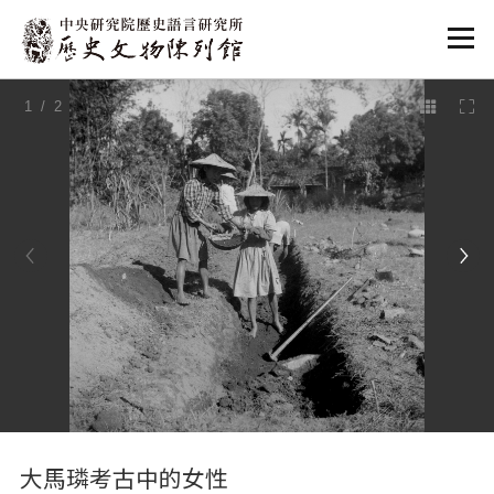
:::
1
/ 2
:::
大馬璘考古中的女性