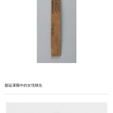
居延漢簡中的女性賤名