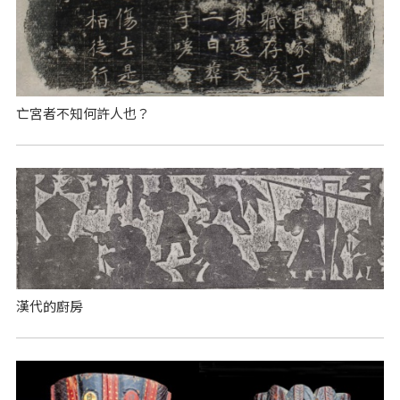
亡宮者不知何許人也？
漢代的廚房