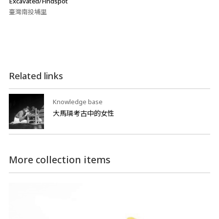
Excavated/Findspot
臺灣南投埔里
Related links
Knowledge base
大馬璘考古中的女性
More collection items