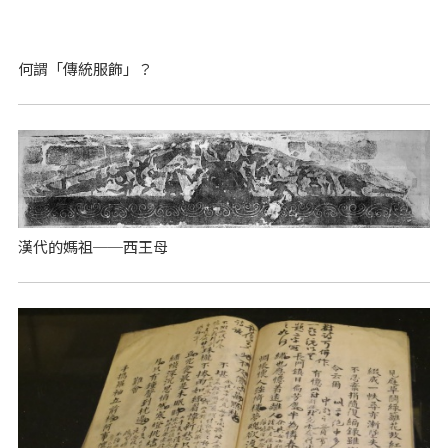
何謂「傳統服飾」？
漢代的媽祖──西王母