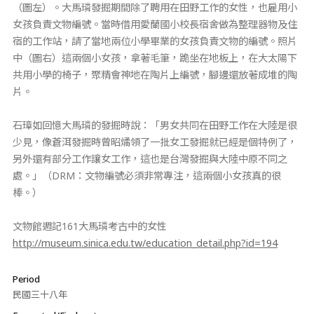
（圖左）。大馬璘發掘期間除了聘用在田野工作的女性，也雇用小
女孩負責文物編號。當時借用愛蘭國小校長宿舍做為整理器物及住
宿的工作站，請了當地兩位小學畢業的女孩負責文物的編號。照片
中（圖右）這兩個小女孩，拿著毛筆，跪坐在地板上，在大太陽下
共用小學的椅子，聚精會神地在陶片上編號，腳邊還放著成堆的陶
片。
石璋如回憶大馬璘的發掘時說：「男女共同在田野工作在大陸是很
少見，像蒼洱發掘時曾昭燏領了一批女工發掘就已經是個特例了，
另外還有部分工作讓女工作，這也是台灣發掘與大陸中原不同之
處。」（DRM：文物編號必須非常專注，這兩個小女孩真的很
棒。）
文物館週記161大馬璘考古中的女性
http://museum.sinica.edu.tw/education_detail.php?id=194
Period
民國三十八年