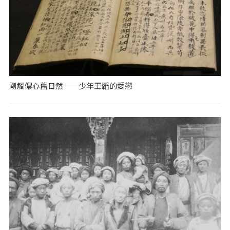
剛觸儂心舊日然──少年王韜的愛戀