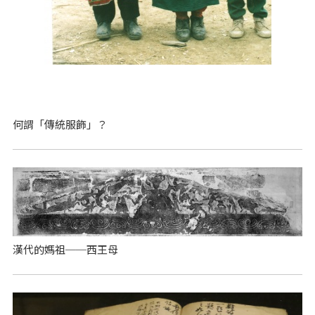
何謂「傳統服飾」？
漢代的媽祖──西王母