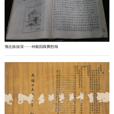
情比姊妹深──林徽因與費慰梅