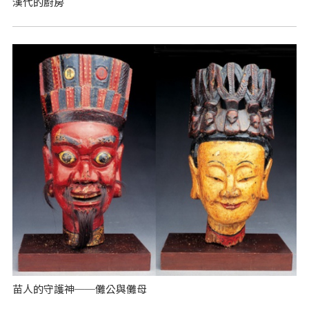
漢代的廚房
苗人的守護神──儺公與儺母