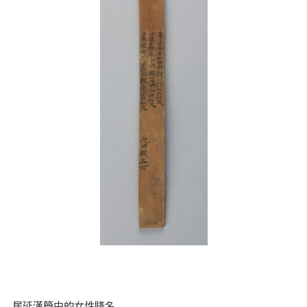
居延漢簡中的女性賤名