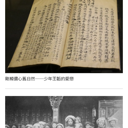
剛觸儂心舊日然──少年王韜的愛戀