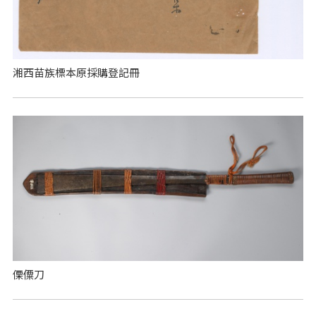
湘西苗族標本原採購登記冊
傈僳刀