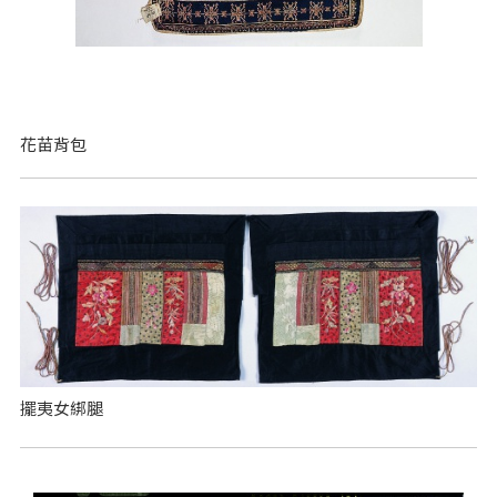
花苗背包
擺夷女綁腿