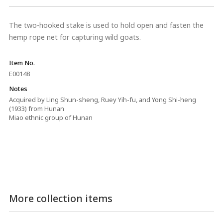
The two-hooked stake is used to hold open and fasten the
hemp rope net for capturing wild goats.
Item No.
E00148
Notes
Acquired by Ling Shun-sheng, Ruey Yih-fu, and Yong Shi-heng
(1933) from Hunan
Miao ethnic group of Hunan
More collection items