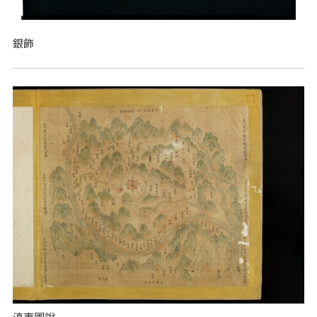
銀飾
滇夷圖說