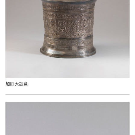
加屜大銀盒