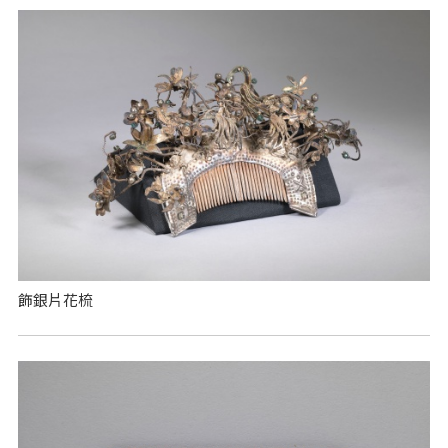
飾銀片花梳