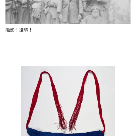
攝影！攝魂！