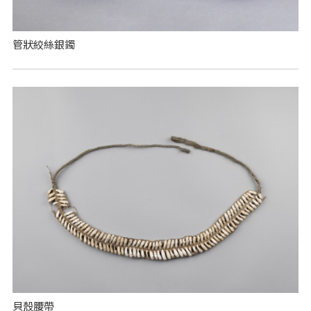
管狀絞絲銀鐲
貝殼腰帶