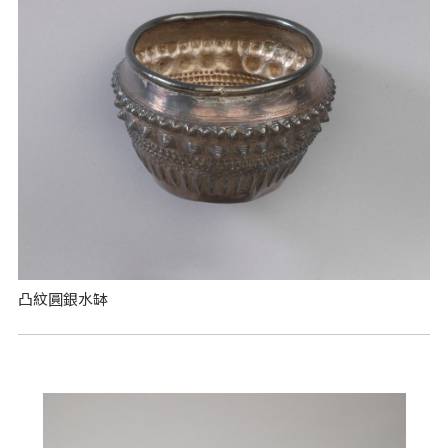
凸紋圓銀水缽