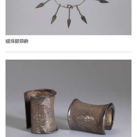
綴珠銀頸飾