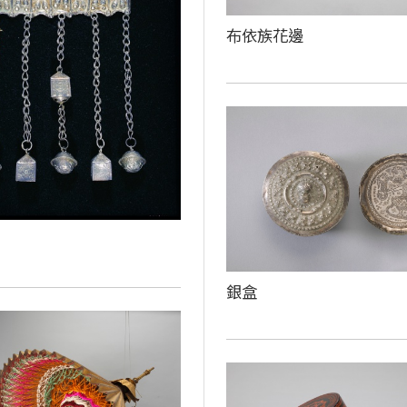
布依族花邊
銀盒