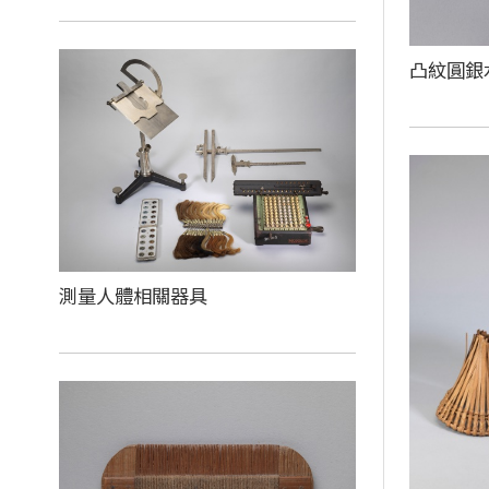
凸紋圓銀
測量人體相關器具