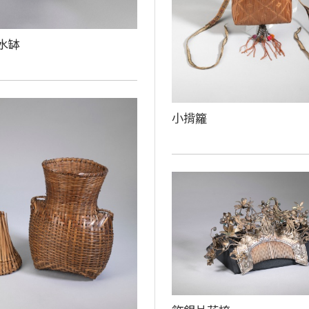
水缽
小揹籮