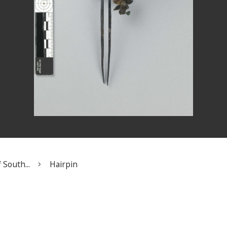
 South...
Hairpin