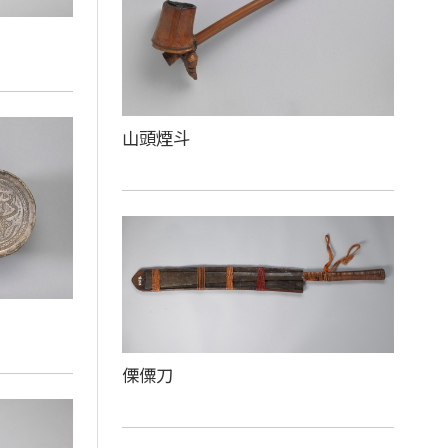
山頭煙斗
傈僳刀