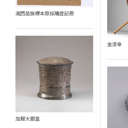
湘西苗族標本原採購登記冊
金漆傘
加屜大銀盒