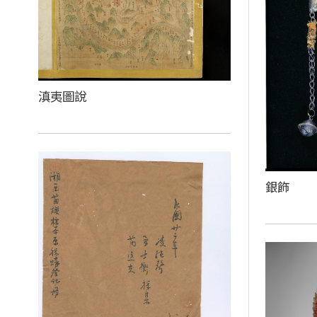
滇夷圖說
銀飾