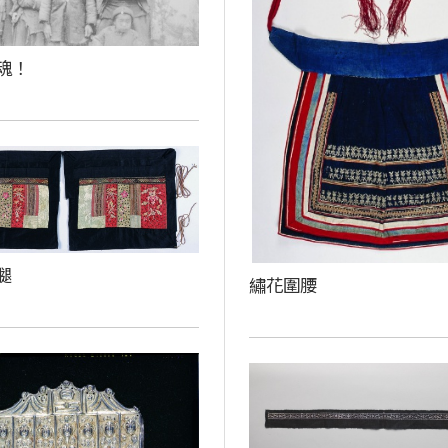
魂！
腿
繡花圍腰