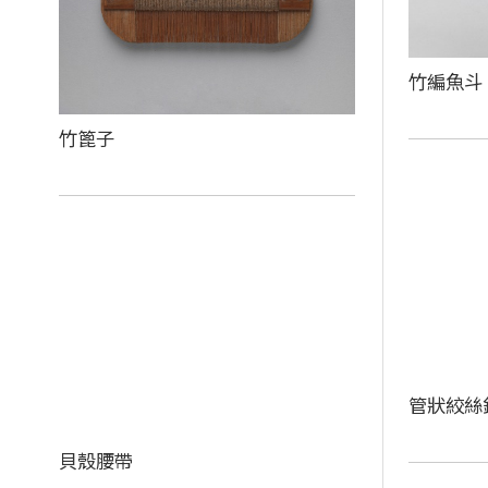
竹編魚斗
竹篦子
管狀絞絲
貝殼腰帶