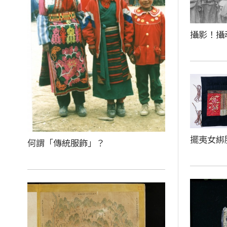
攝影！攝
擺夷女綁
何謂「傳統服飾」？