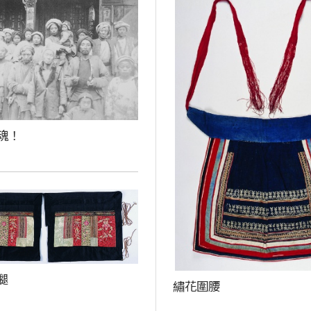
魂！
腿
繡花圍腰