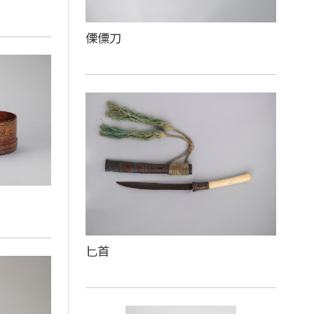
傈僳刀
匕首