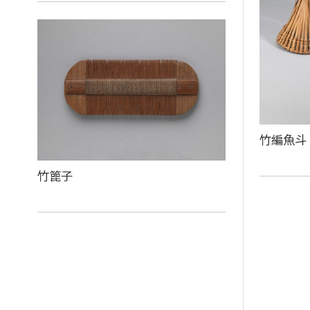
竹編魚斗
竹篦子