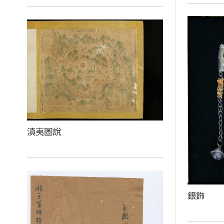
滇夷圖說
銀飾