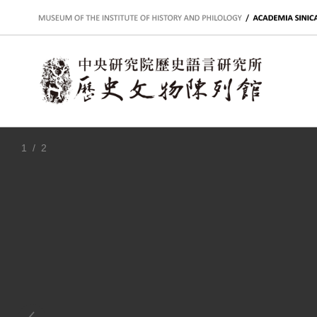
:::
1
/ 2