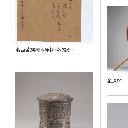
湘西苗族標本原採購登記冊
金漆傘