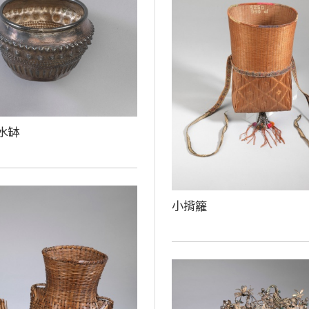
水缽
小揹籮