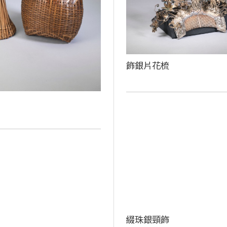
飾銀片花梳
綴珠銀頸飾