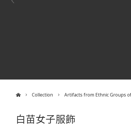
Collection
Artifacts from Ethnic Groups of
:::
白苗女子服飾