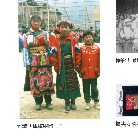
攝影！攝
擺夷女綁
何謂「傳統服飾」？