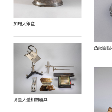
加屜大銀盒
凸紋圓銀
測量人體相關器具