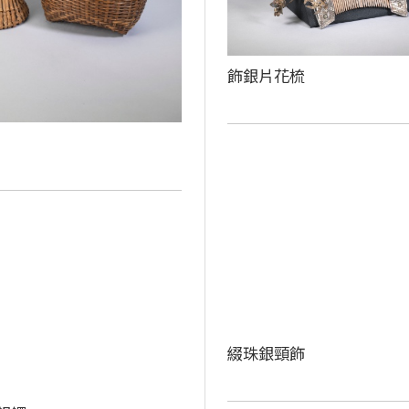
飾銀片花梳
綴珠銀頸飾