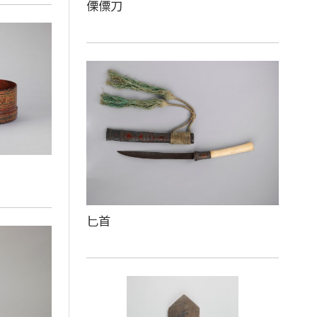
傈僳刀
匕首