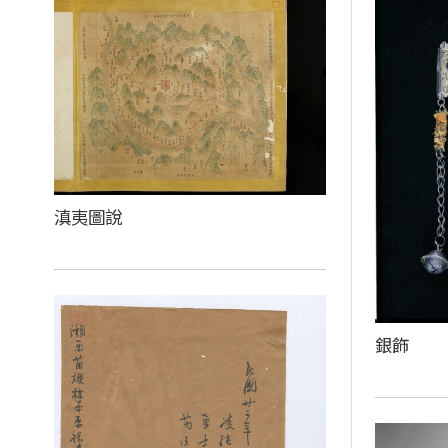
滇夷圖說
銀飾