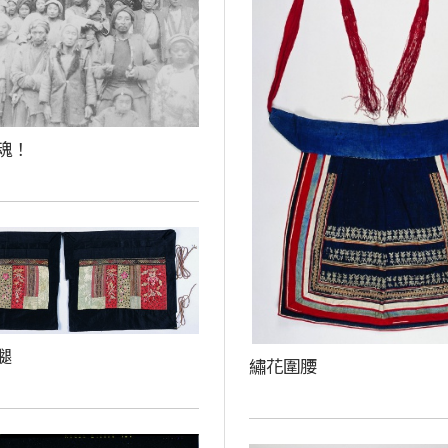
魂！
腿
繡花圍腰