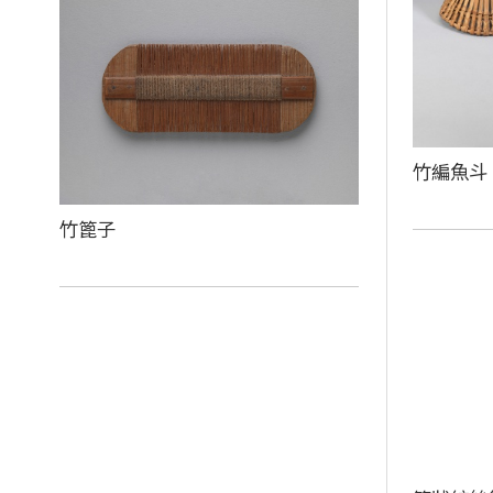
竹編魚斗
竹篦子