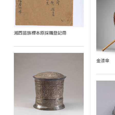
湘西苗族標本原採購登記冊
金漆傘