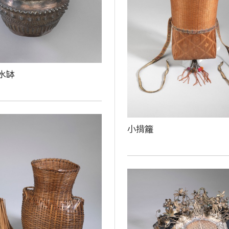
水缽
小揹籮