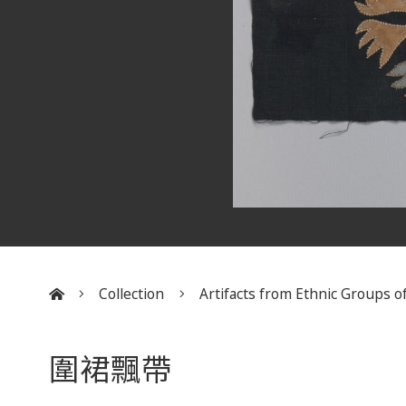
Collection
Artifacts from Ethnic Groups of
:::
圍裙飄帶