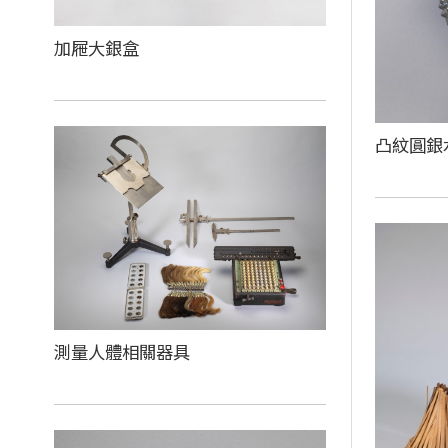
加屜大銀盒
凸紋圓銀
測量人體相關器具