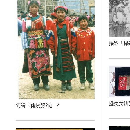
攝影！攝
擺夷女綁
何謂「傳統服飾」？