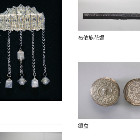
布依族花邊
銀盒