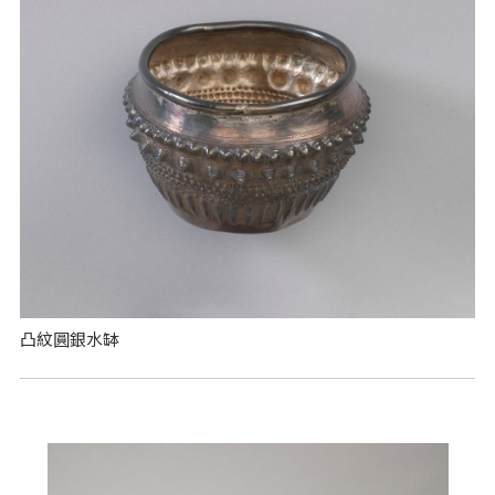
凸紋圓銀水缽