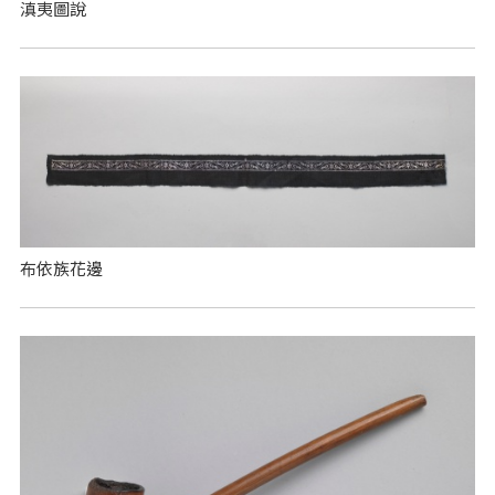
滇夷圖說
布依族花邊