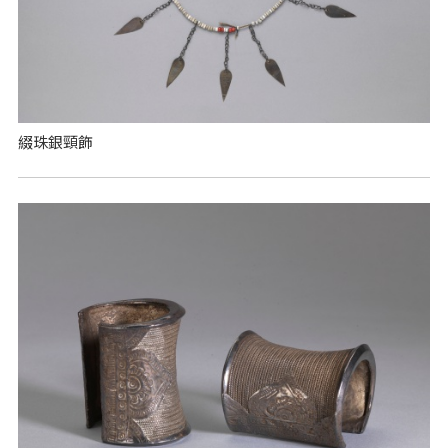
綴珠銀頸飾