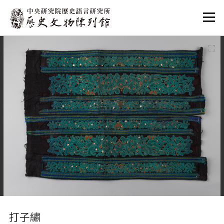
:::
:::
打子繡