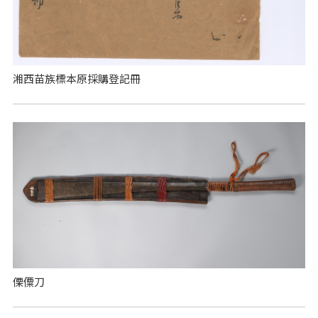
湘西苗族標本原採購登記冊
傈僳刀