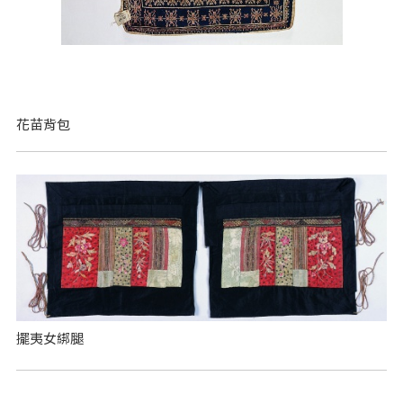
花苗背包
擺夷女綁腿