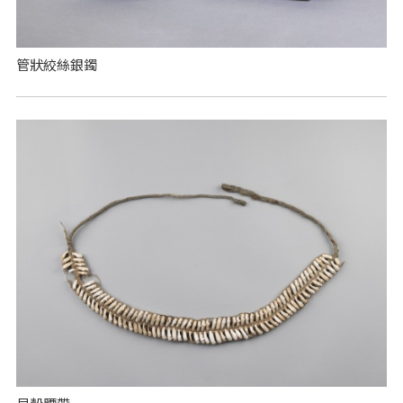
管狀絞絲銀鐲