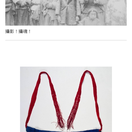
攝影！攝魂！