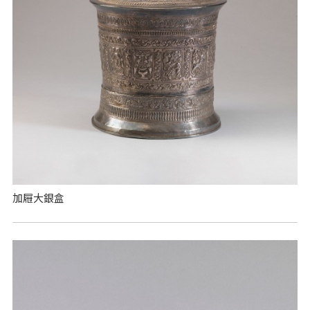
加屜大銀盒