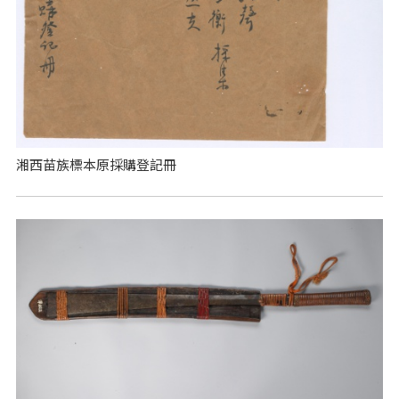
湘西苗族標本原採購登記冊