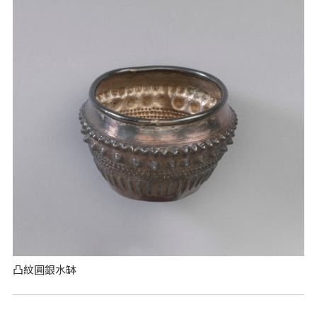
凸紋圓銀水缽