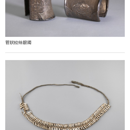
管狀絞絲銀鐲