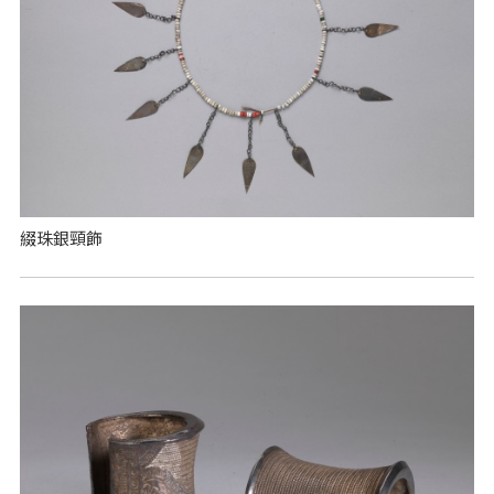
綴珠銀頸飾