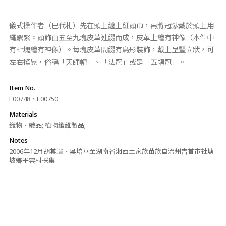
儀式操作者（巴代札）先在頭上纏上紅頭巾，再將冠紮戴於頭上用
繩繫緊。頭飾由五至九塊皮革連綴而成，皮革上繪有神像（本件中
有七塊繪有神像）。每塊皮革間綴有鳥形裝飾，戴上呈豎立狀，可
左右搖晃，俗稱「天師帽」、「法冠」或是「五幅冠」。
Item No.
E00748、E00750
Materials
織物、織品; 植物纖維製品;
Notes
2006年12月胡其瑞、吳培華至湖南省湘西土家族苗族自治州吉首市社塘
坡鄉平雲村採集