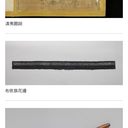
滇夷圖說
布依族花邊