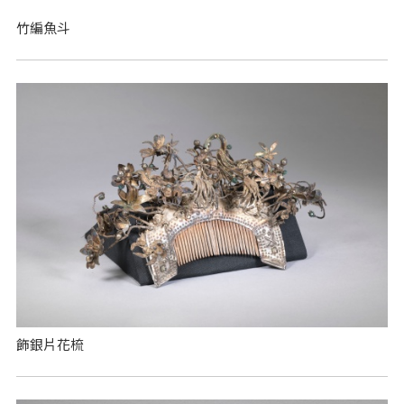
竹編魚斗
飾銀片花梳