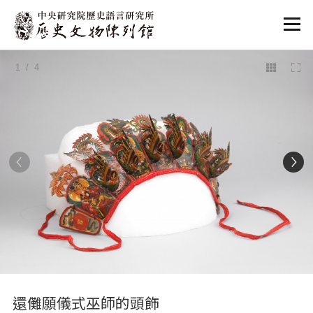
:::
1
/ 4
:::
還儺願儀式巫師的頭飾