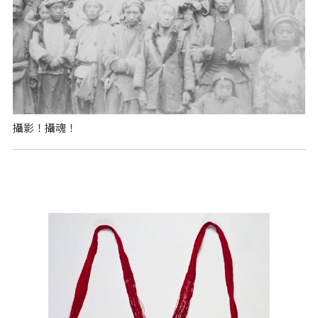
攝影！攝魂！