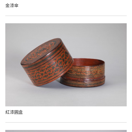
金漆傘
紅漆圓盒