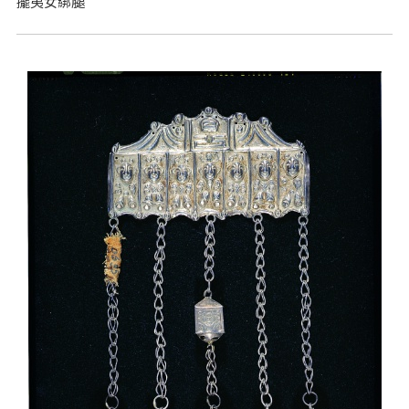
擺夷女綁腿