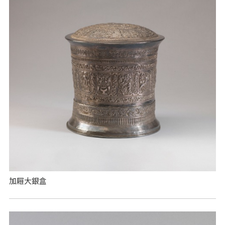
加屜大銀盒