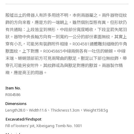
殷墟出土的骨器人有許多用途不明，本例兩器屬之。兩件器物從紋
飾的方向來看，應是方的一端朝上，雖然個別型態有異，但形狀仍
有共通點：上段皆呈到梯形，中段部份寬度略收，下段呈箭失尾羽
狀。器物中央長軸方向有一到寬約一公分的部份素面無紋，其實上
穿有小孔，可能另有裝飾附件相接。R004581通體雕刻細緻的牛角
獸面紋，上下對應。R0045865中線兩側各有一吐信的蜥蜴。中線
末端、蜥蜴頭部前方可見兩彎曲的獸足。獸足以下部位無紋飾，帶
穿孔可能另安附件，其紋飾或為與獸足對應的獸首。兩器製作精
緻，應是商王的用器。
Item No.
R004586
Dimensions
Length28.0、Width11.6、Thickness1.3cm，Weight158.5g
Excavated/Findspot
Fill of looters’ pit, Xibeigang Tomb No. 1001