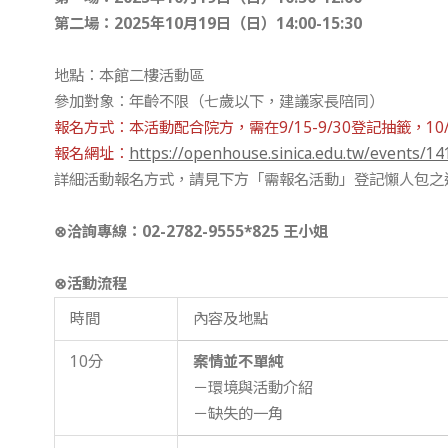
第二場：
2025
年10
月19
日（日）
14:00-15:30
地點：本館二樓活動區
參加對象：年齡不限（七歲以下，建議家長陪同）
報名方式：本活動配合院方，需在9/15-9/30登記抽籤，1
報名網址：
https://openhouse.sinica.edu.tw/events/14
詳細活動報名方式，請見下方「需報名活動」登記懶人包之
⊗
洽詢專線：
02-2782-9555*825
王小姐
⊗活動流程
時間
內容及地點
10分
案情並不單純
－環境與活動介紹
－缺失的一角