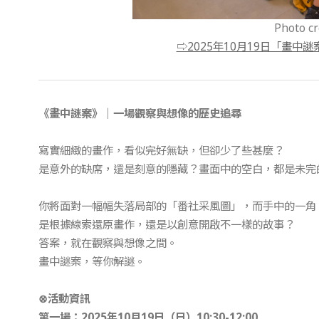
Photo 
⇨2025年10月19日「畫
《畫中謎案》｜一場觀察與想像的歷史追尋
寫實細緻的畫作，看似完好無缺，但卻少了些甚麼？
是意外的缺席，還是刻意的隱藏？畫面中的空白，都是未完
你將面對一幅幅失落局部的「番社采風圖」，而手中的一角
是根據線索還原畫作，還是以創意開啟不一樣的故事？
答案，就在觀察與想像之間。
畫中謎案，等你解謎。
⊗活動資訊
第一場：
2025
年10
月19
日（日）
10:30-12:00