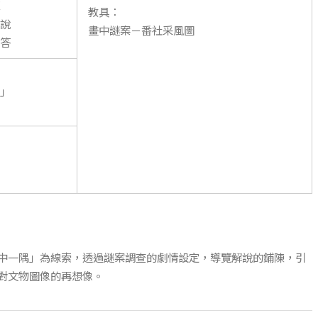
教具：
說
畫中謎案－番社采風圖
答
」
中一隅」為線索，透過謎案調查的劇情設定，導覽解說的鋪陳，引
對文物圖像的再想像。