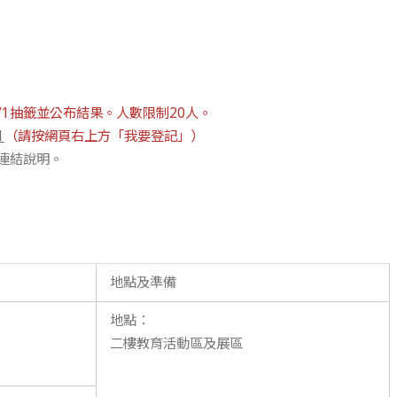
0/1抽籤並公布結果。人數限制20人。
1
（請按網頁右上方「我要登記」）
連結說明。
地點及準備
地點：
二樓教育活動區及展區