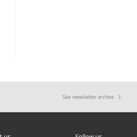
See newsletter archive
t us
Follow us