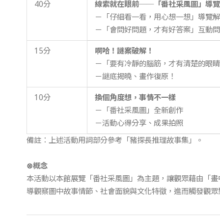
40分
線索就在眼前──「番社采風圖」導覽
－「仔細看一看，用心想一想」導覽解
－「會問好問題，才有好答案」互動問
15分
啊哈！謎案破解！
－「要有冷靜的腦筋，才有清楚的眼睛
－謎底揭曉、畫作復原！
10分
換個角度想，事情不一樣
－「番社采風圖」全新創作
－活動心得分享、成果拍照
備註：上述活動用詞部分參考「豬探長推理故事集」。
⊗概念
本活動以本館展覽「番社采風圖」為主題，讓觀眾藉由「畫
導觀察圖中故事情節、社會面貌與文化特徵，進而觸發觀眾