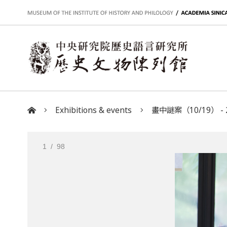
:::
Exhibitions & events
畫中謎案（10/19） - 
:::
1
/ 98