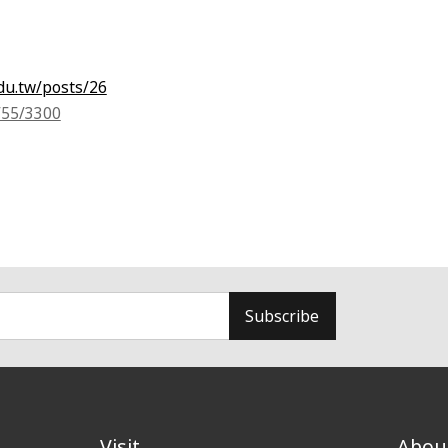
du.tw/posts/26
/55/3300
Subscribe
Visit
Abou