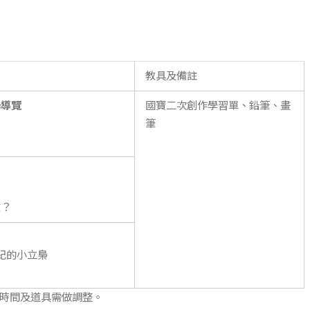
教具及備註
場導覽
國寶二次創作學習單、鉛筆、畫
筆
紋？
世紀的小立梟
，時間及道具需做調整。