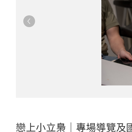
戀上小立梟｜專場導覽及國寶