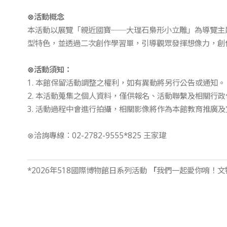
⊗
活動概念
本活動以展覽「親近國寶──大理石梟形小立雕」為導覽主
型特色，並透過二次創作學習單，引導觀眾發揮想像力，創
⊗
活動須知：
1. 本館保留活動調整之權利，如有異動將另行公告或通知。
2. 本活動蒐集之個人資料，僅供報名、活動聯繫及相關行
3. 活動過程中會進行拍攝，相關影像將作為本館教育推廣
⊗洽詢專線：02-2782-9555*825 王家瑋
*2026年518國際博物館日系列活動
「
我們一起愛你唷！文