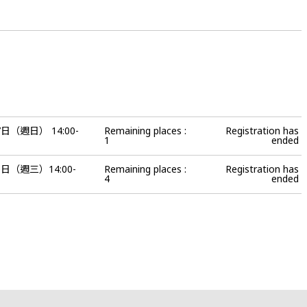
7日（週日） 14:00-
Remaining places :
Registration has
1
ended
0日（週三）14:00-
Remaining places :
Registration has
4
ended