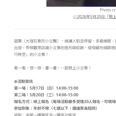
Photo 
⇨2026年5月20日「
國寶〈大理石梟形小立雕〉，總讓人駐足停留、多看幾眼、
出發，帶領觀眾認識小立梟的造形與紋飾，發現藏在細節裡
行時空」的小立梟！
看一看、想一想、畫一畫，一起戀上小立梟！
⊗活動資訊
第一場：5月17日（日）14:00-15:00
第二場：5月20日（三）14:00-15:00
報名方式：線上報名（每場活動最多受理20人報名，可現場
參加對象：年齡不限（七歲以下，建議家長陪同）
地點：本館一樓展區及一樓多功能區