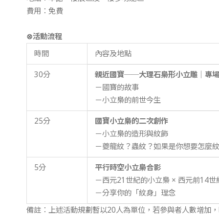
費用：免費
⊗活動
流程
時間
內容及地點
30分
親近國寶──大理石梟形小立雕
｜
專
－國寶的故事
－小立梟的前世今生
25分
國寶小立梟的二次創作
－小立梟的造形與紋飾
－夔龍紋？蟲紋？如果是你想要怎麼
5分
平行時空小立梟合影
－西元21世紀的小立梟 × 西元前14
－分享你的「紋身」理念
備註：上述活動規劃暫以20人為單位，若參與者人數增加