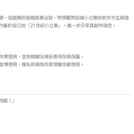
題，從國寶的發掘故事出發，帶領觀眾認識小立梟的前世今生與造
作屬於自己的「21世紀小立梟」，進一步分享其創作理念。
政作業使用，並依相關法規妥善保存與保護。
及宣傳使用。報名即視為同意授權本館使用。
物館！」