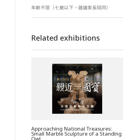
年齡不限（七歲以下，建議家長陪同）
Related exhibitions
Approaching National Treasures:
Small Marble Sculpture of a Standing
Owl