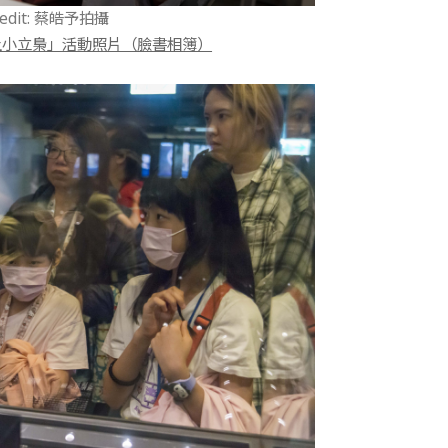
credit: 蔡皓予拍攝
戀上小立梟」活動照片（臉書相簿）