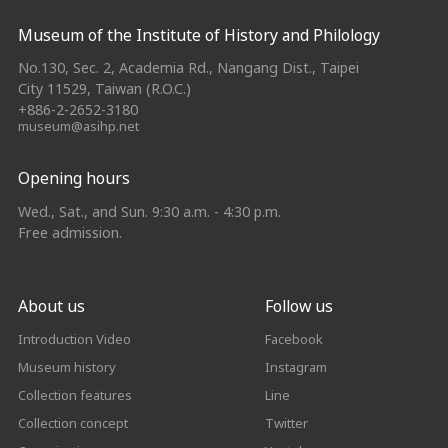
:::
Museum of the Institute of History and Philology
No.130, Sec. 2, Academia Rd., Nangang Dist., Taipei
City 11529, Taiwan (R.O.C.)
+886-2-2652-3180
museum@asihp.net
Opening hours
Wed., Sat., and Sun. 9:30 a.m. - 4:30 p.m.
Free admission.
About us
Follow us
Introduction Video
Facebook
Museum history
Instagram
Collection features
Line
Collection concept
Twitter