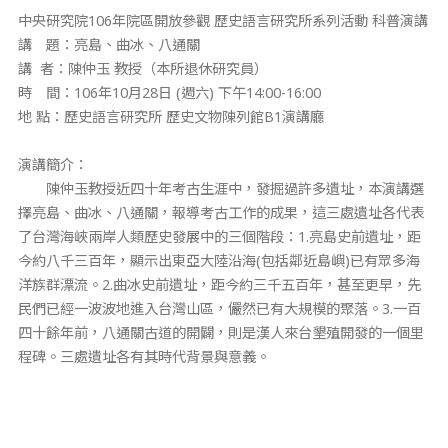
中央研究院106年院區開放參觀 歷史語言研究所系列活動 科普演講
講 題：亮島、曲冰、八通關
講 者：陳仲玉 教授（本所退休研究員）
時 間：106年10月28日 (週六) 下午14:00-16:00
地 點：歷史語言研究所 歷史文物陳列館B1演講廳
演講簡介：
陳仲玉教授近四十年考古生涯中，發掘過許多遺址，本演講選
擇亮島、曲冰、八通關，報導考古工作的成果，這三處遺址各代表
了台灣海峽兩岸人類歷史發展中的三個階段：1.亮島史前遺址，距
今約八千三百年，顯示出東亞大陸沿海(包括鄰近島嶼)已有眾多海
洋族群漂流。2.曲冰史前遺址，距今約三千五百年，甚至更早，先
民們已經一波波地進入台灣山區，儼然已有大規模的聚落。3.一百
四十餘年前，八通關古道的開闢，則是漢人來台墾殖開發的一個里
程碑。三處遺址各有其時代背景與意義。