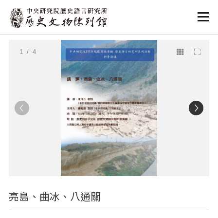
:::
:::
1
/ 4
亮島、曲冰、八通關