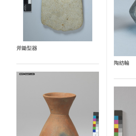
斧鋤型器
陶紡輪