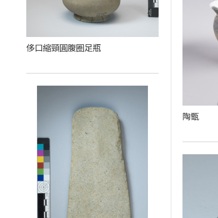
侈口縮頸圓腹圈足瓶
陶甑