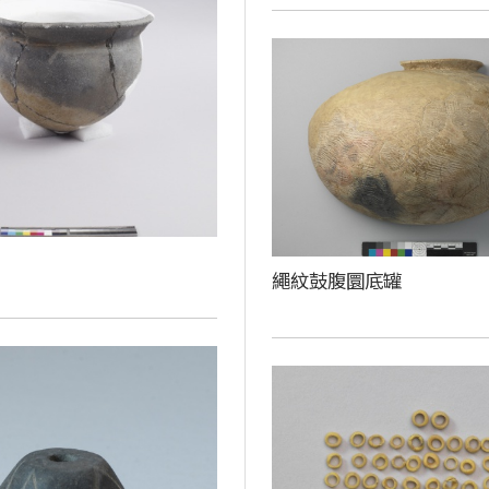
繩紋鼓腹圜底罐