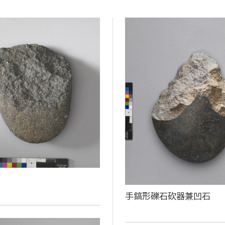
手鎬形礫石砍器兼凹石