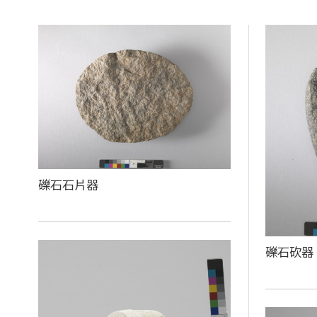
礫石石片器
礫石砍器