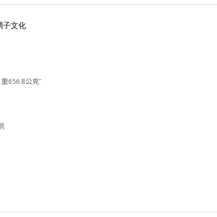
稠子文化
 重656.8公克"
供