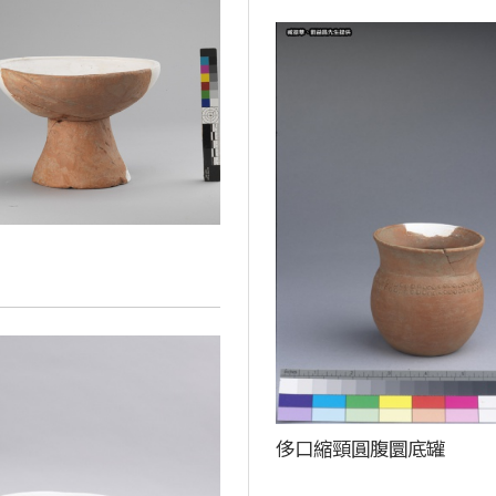
侈口縮頸圓腹圜底罐