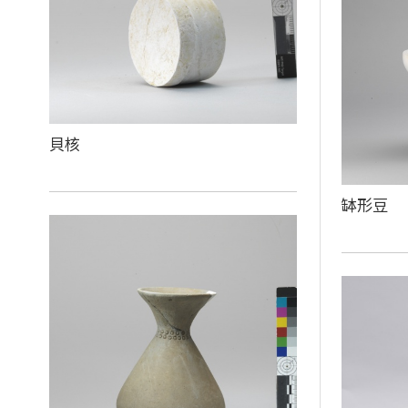
貝核
缽形豆