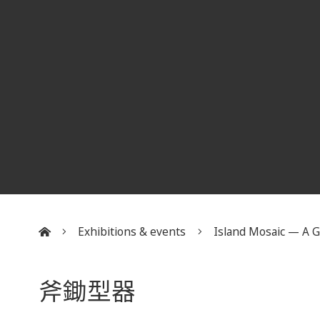
Exhibitions & events
Island Mosaic — A Gl
:::
斧鋤型器