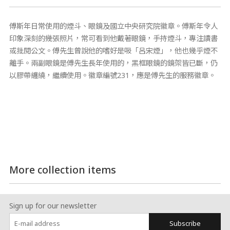
傅斯年日常使用的煙斗、眼鏡及國立中央研究院徽章。傅斯年令人
印象深刻的幾張照片，常可看到他戴著眼鏡，手持煙斗，專注讀書
或批閱公文。傅先生曾說他的嗜好是吸「呂宋煙」，他也幾乎煙不
離手。兩副眼鏡是傅先生長年使用的，黑框眼鏡的鏡架皆已斷，仍
以膠帶纏繞，繼續使用。徽章編號231，應是傅先生的服務徽章。
More collection items
Sign up for our newsletter
Subscribe