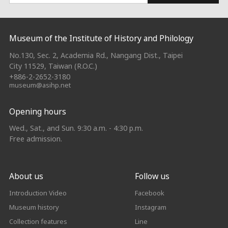
:::
Museum of the Institute of History and Philology
No.130, Sec. 2, Academia Rd., Nangang Dist., Taipei
City 11529, Taiwan (R.O.C.)
+886-2-2652-3180
museum@asihp.net
Opening hours
Wed., Sat., and Sun. 9:30 a.m. - 4:30 p.m.
Free admission.
About us
Follow us
Introduction Video
Facebook
Museum history
Instagram
Collection features
Line