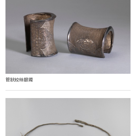
管狀絞絲銀鐲