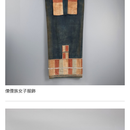
傈僳族女子服飾