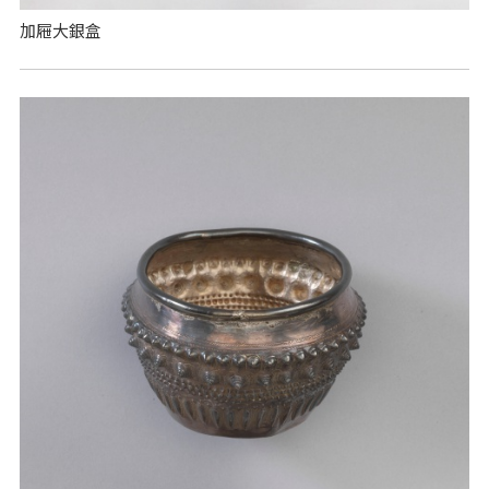
加屜大銀盒