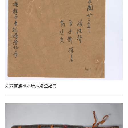
湘西苗族標本原採購登記冊