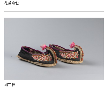
花苗背包
繡花鞋