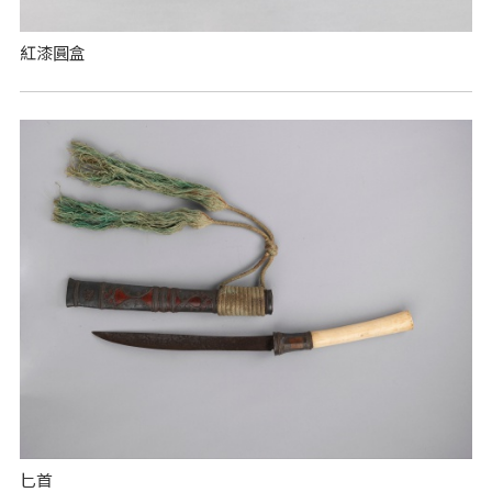
紅漆圓盒
匕首