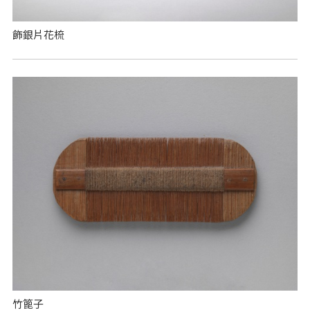
飾銀片花梳
竹篦子