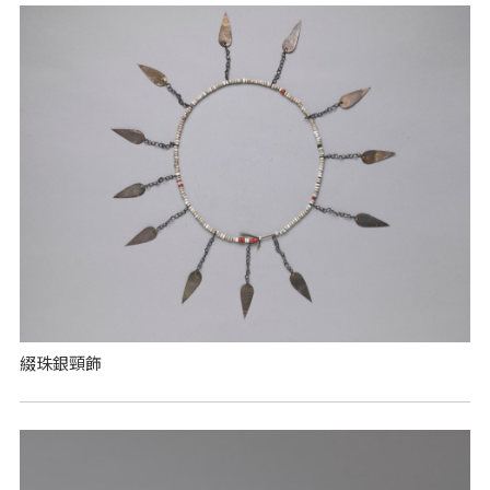
綴珠銀頸飾