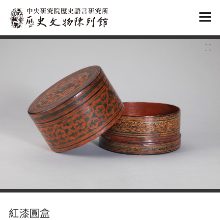
:::
:::
紅漆圓盒