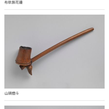
布依族花邊
山頭煙斗