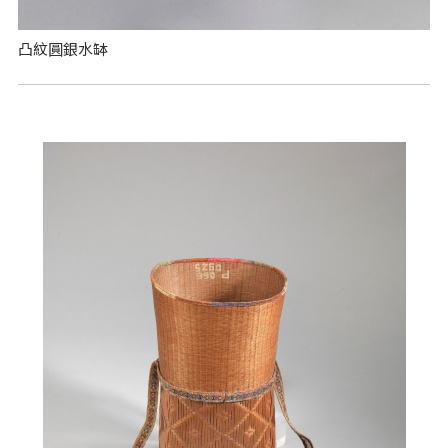
凸紋圓銀水缽