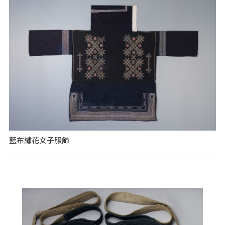
藍布繡花女子服飾