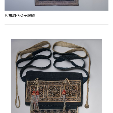
藍布繡花女子服飾