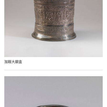
加屜大銀盒