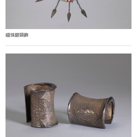
綴珠銀頸飾