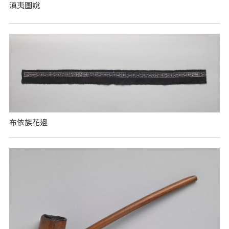
滇夷圖說
布依族花邊