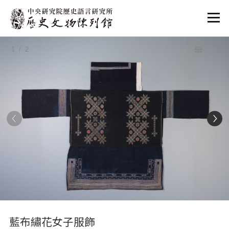
:::
1
/ 2
:::
藍布繡花女子服飾