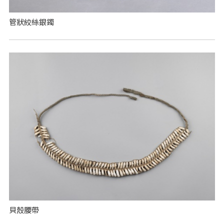
管狀絞絲銀鐲
貝殼腰帶