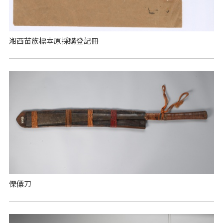
湘西苗族標本原採購登記冊
傈僳刀