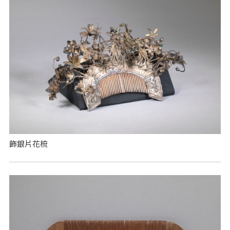
飾銀片花梳