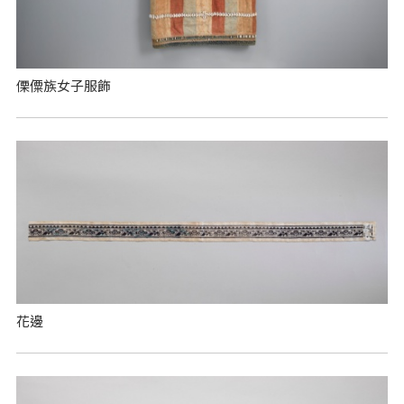
傈僳族女子服飾
花邊