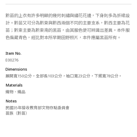
黔苗的上衣有許多明顯的幾何刺繡與繡花花邊，下身則多為折裙設
計。黔苗又可分為黔東與黔西兩個不同的主要支系，黔西主要為花
苗；黔東主要為黔東南的黑苗，由其服色便可辨識出差異。本件服
色偏藏青色，經比對本所早期田野照片，本件應屬黑苗所有。
Item No.
E00276
Dimensions
展開寬150公分，全部長103公分，袖口寬23公分，下擺寬78公分。
Materials
織物、織品
Notes
民國35年接收教育部文物存點委員會
苗族（黔苗）