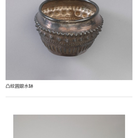
凸紋圓銀水缽