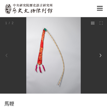
:::
1
/ 2
:::
馬鞭