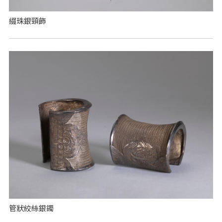
綴珠銀頸飾
管狀絞絲銀鐲