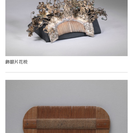
飾銀片花梳