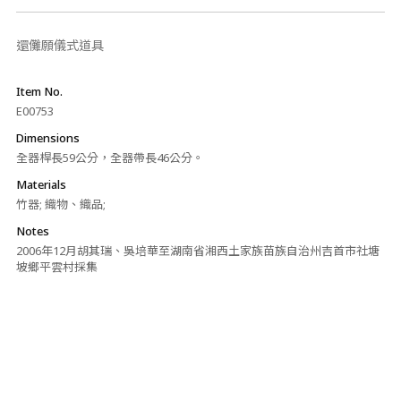
還儺願儀式道具
Item No.
E00753
Dimensions
全器桿長59公分，全器帶長46公分。
Materials
竹器; 織物、織品;
Notes
2006年12月胡其瑞、吳培華至湖南省湘西土家族苗族自治州吉首市社塘
坡鄉平雲村採集