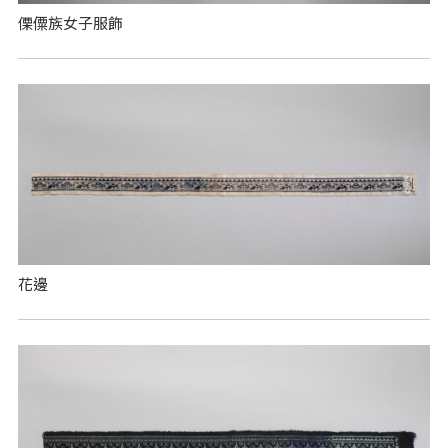
傈僳族女子服飾
花邊