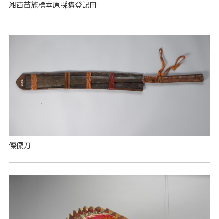
湘西苗族標本原採購登記冊
傈僳刀