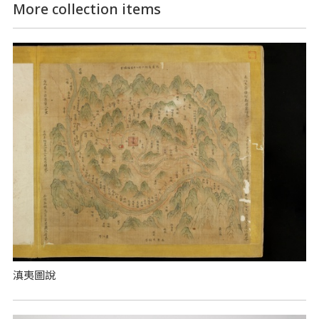
More collection items
滇夷圖說