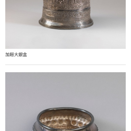
加屜大銀盒