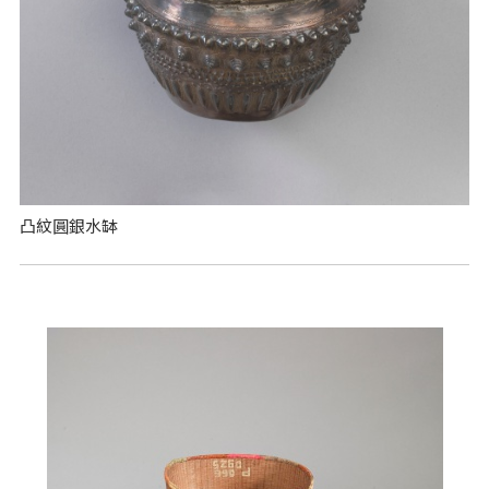
凸紋圓銀水缽