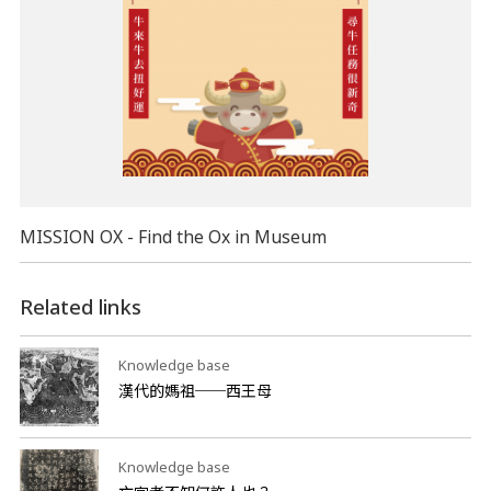
MISSION OX - Find the Ox in Museum
Related links
Knowledge base
漢代的媽祖──西王母
Knowledge base