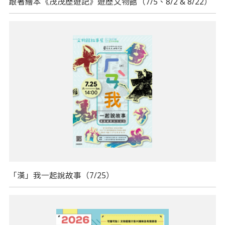
跟著繪本《茂茂歷遊記》遊歷文物館（7/5、8/2 & 8/22）
「漢」我一起說故事（7/25）