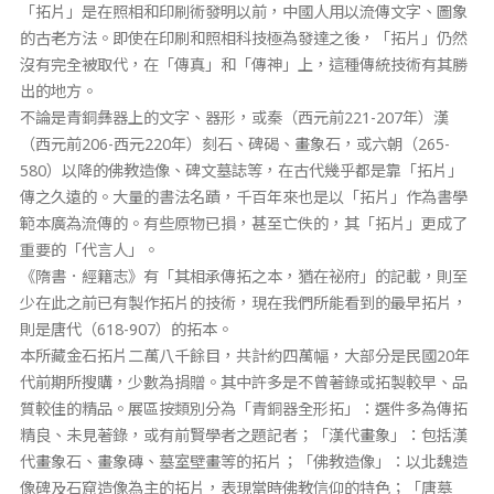
「拓片」是在照相和印刷術發明以前，中國人用以流傳文字、圖象
的古老方法。即使在印刷和照相科技極為發達之後，「拓片」仍然
沒有完全被取代，在「傳真」和「傳神」上，這種傳統技術有其勝
出的地方。
不論是青銅彝器上的文字、器形，或秦（西元前221-207年）漢
（西元前206-西元220年）刻石、碑碣、畫象石，或六朝（265-
580）以降的佛教造像、碑文墓誌等，在古代幾乎都是靠「拓片」
傳之久遠的。大量的書法名蹟，千百年來也是以「拓片」作為書學
範本廣為流傳的。有些原物已損，甚至亡佚的，其「拓片」更成了
重要的「代言人」。
《隋書．經籍志》有「其相承傳拓之本，猶在祕府」的記載，則至
少在此之前已有製作拓片的技術，現在我們所能看到的最早拓片，
則是唐代（618-907）的拓本。
本所藏金石拓片二萬八千餘目，共計約四萬幅，大部分是民國20年
代前期所搜購，少數為捐贈。其中許多是不曾著錄或拓製較早、品
質較佳的精品。展區按類別分為「青銅器全形拓」：選件多為傳拓
精良、未見著錄，或有前賢學者之題記者；「漢代畫象」：包括漢
代畫象石、畫象磚、墓室壁畫等的拓片；「佛教造像」：以北魏造
像碑及石窟造像為主的拓片，表現當時佛教信仰的特色；「唐墓