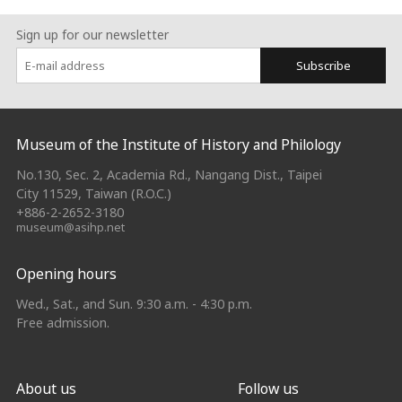
Sign up for our newsletter
Subscribe
:::
Museum of the Institute of History and Philology
No.130, Sec. 2, Academia Rd., Nangang Dist., Taipei
City 11529, Taiwan (R.O.C.)
+886-2-2652-3180
museum@asihp.net
Opening hours
Wed., Sat., and Sun. 9:30 a.m. - 4:30 p.m.
Free admission.
About us
Follow us