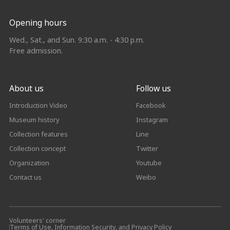
Opening hours
Wed., Sat., and Sun. 9:30 a.m. - 4:30 p.m.
Free admission.
About us
Follow us
Introduction Video
Facebook
Museum history
Instagram
Collection features
Line
Collection concept
Twitter
Organization
Youtube
Contact us
Weibo
Volunteers' corner
Terms of Use, Information Security, and Privacy Policy