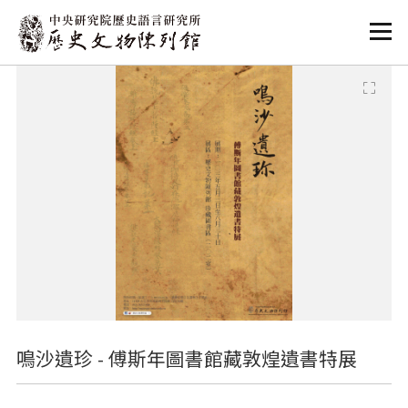
:::
:::
鳴沙遺珍 - 傅斯年圖書館藏敦煌遺書特展