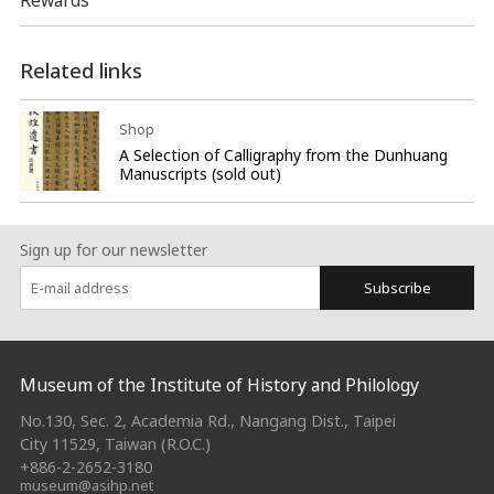
Related links
Shop
A Selection of Calligraphy from the Dunhuang
Manuscripts (sold out)
Sign up for our newsletter
Subscribe
:::
Museum of the Institute of History and Philology
No.130, Sec. 2, Academia Rd., Nangang Dist., Taipei
City 11529, Taiwan (R.O.C.)
+886-2-2652-3180
museum@asihp.net