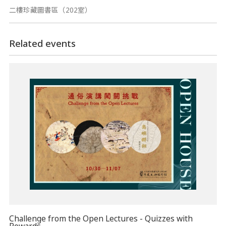
二樓珍藏圖書區（202室）
Related events
Challenge from the Open Lectures - Quizzes with
Rewards