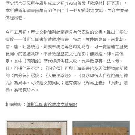
歷史語言研究所在廣州成立之初(1928)曾設「敦煌材料研究班」，
本所傅斯年圖書館藏有51件四至十一世紀的敦煌文獻，內容主要是
佛經寫卷。
今年五月初，歷史文物陳列館精選具有代表性的文書，推出「鳴沙
遺珍──傅斯年圖書館藏敦煌遺書」特展。展件跨東晉、南北朝、
隋、唐、吐蕃統治、歸義軍統治等各時期寫卷，可一覽書體在歷史
長河中的變遷軌跡，不啻敦煌歷史文化縮影；佛教經、律、論俱
足，其中《圓明論》歷代經錄佛藏未收，九卷散見英、法、俄、
日，可補他卷不足；《四分律》可與上海圖書館及天津博物館所藏
的《四分律》綴接；《大般涅槃經》、《隨求即得大自在陀羅尼神
咒》為異本，可校經文的異同；還有儒家《周易正義》「賁卦」殘
卷，為稀見珍本。
相關連結：
傅斯年圖書館敦煌文獻網站