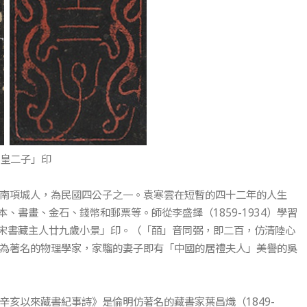
「皇二子」印
，河南項城人，為民國四公子之一。袁寒雲在短暫的四十二年的人生
書畫、金石、錢幣和郵票等。師從李盛鐸（1859-1934）學習
宋書藏主人廿九歲小景」印。（「皕」音同弼，即二百，仿清陸心
3）為著名的物理學家，家騮的妻子即有「中國的居禮夫人」美譽的吳
《辛亥以來藏書紀事詩》是倫明仿著名的藏書家葉昌熾（1849-