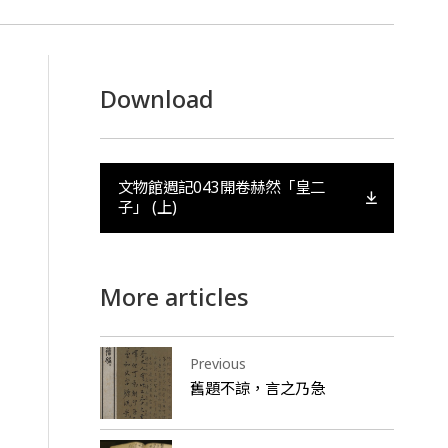
Download
文物館週記043開卷赫然「皇二
子」 (上)
More articles
Previous
舊題不諒，言之乃急