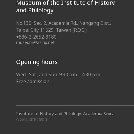
Museum of the Institute of History
and Philology
No.130, Sec. 2, Academia Rd., Nangang Dist.,
Taipei City 11529, Taiwan (R.O.C.)
+886-2-2652-3180
museum@asihp.net
Opening hours
Wed., Sat., and Sun. 9:30 a.m. - 4:30 p.m.
Free admission.
Institute of History and Philology, Academia Sinica
© 2026.
SITE CREDIT