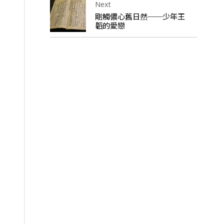
Next
剛觸儂心舊日然──少年王
韜的愛戀