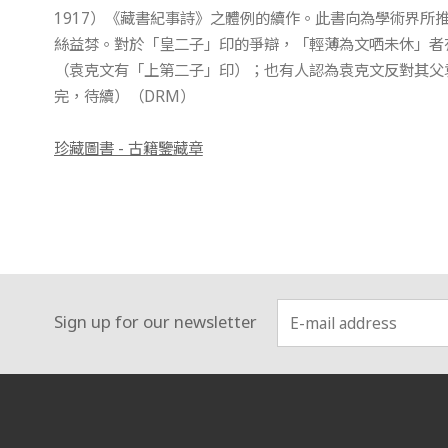
1917）《藏書紀事詩》之體例的續作。此書向為學術界所
絲益棼。對於「皇二子」印的爭辯，「輕薄為文哂未休」者
（袁克文有「上第二子」印）；也有人認為袁克文反對其父袁世
完，待續）（DRM）
珍藏圖書 - 古籍鑒藏章
Sign up for our newsletter
:::