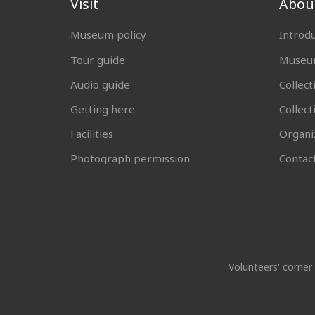
Visit
Abou
Museum policy
Introd
Tour guide
Museum
Audio guide
Collect
Getting here
Collec
Facilities
Organi
Photograph permission
Contac
Volunteers' corner