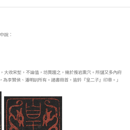
詩中說：
6］，大收宋槧，不論值，坊賈趨之，幾於搜岩熏穴。所儲又多內府
，為李贊侯、潘明訓所有。諸書冊首，皆鈐『皇二子』印章。」