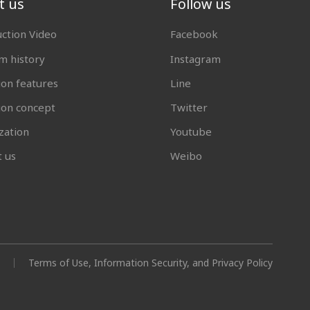
t us
Follow us
uction Video
Facebook
 history
Instagram
ion features
Line
tion concept
Twitter
zation
Youtube
t us
Weibo
Terms of Use, Information Security, and Privacy Policy