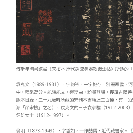
傅斯年圖書館藏《宋拓本 歷代鐘鼎彝器款識法帖》所鈐的
袁克文（1889-1931），字豹岑，一字抱存，別署寒雲
中，精采萬分。能詩能文，迷崑曲，粉墨登場，搜羅古籍善本、
版本目錄，二十九歲時所藏的宋刊本書籍達二百種，有「皕
源「皕宋樓」之名）。袁克文的三子袁家騮（1912-200
健雄女士（1912-1997）。
倫明（1873-1943），字哲如，一作喆儒，近代藏書家。