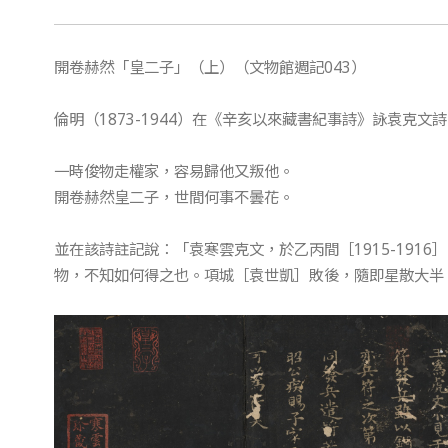
開卷赫然「皇二子」（上）（文物館週記043）
倫明（1873-1944）在《辛亥以來藏書紀事詩》詠袁克文
一時俊物走權家，容易歸他又叛他。
開卷赫然皇二子，世間何事不曇花。
並在該詩註記說：「袁寒雲克文，於乙丙間［1915-191
物，不知如何得之也。項城［袁世凱］敗後，隨即星散大半