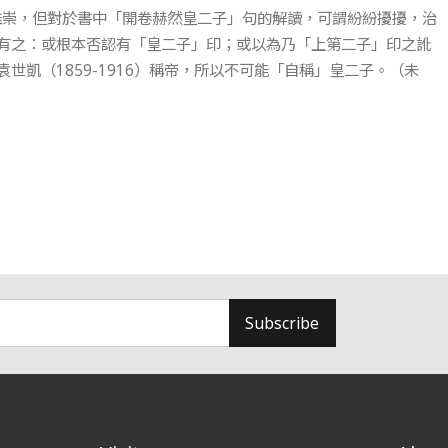
推崇，但對於書中「開卷赫然皇二子」句的解讀，可謂紛紛擾擾，治
有之：或根本否認有「皇二子」印；或以為乃「上第二子」印之訛
凱（1859-1916）稱帝，所以不可能「自稱」皇二子。（未
Subscribe