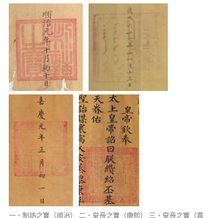
一、制誥之寶（順治） 二、皇帝之寶（康熙） 三、皇帝之寶（嘉