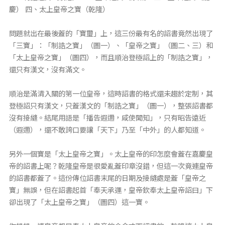
慶） 四、太上皇帝之寶（乾隆）
問題就出在最後蓋的「寶璽」上，這三份最有名的詔書竟然出現了
「三寶」：「制誥之寶」（圖一）、「皇帝之寶」（圖二、三）和
「太上皇帝之寶」（圖四），而且順治登極詔上的「制誥之寶」，
還只有漢文，沒有滿文。
順治是滿清入關的第一位皇帝，這時詔書的格式還未趨於定制，其
登極詔只有漢文，只蓋漢文的「制誥之寶」（圖一），整張詔書都
沒有接縫。結尾用語是「播告遐邇，咸使聞知」，只有昭告遠近
（遐邇），還不敢誇口要讓「天下」乃至「中外」的人都知道。
另外一個寶是「太上皇帝之寶」。太上皇帝的印怎麼會蓋在嘉慶皇
帝的詔書上呢？乾隆皇帝是很愛亂蓋印章沒錯，但這一次竟連皇帝
的詔書都蓋了。這份傳位詔書末尾的日期及接縫處是蓋「皇帝之
寶」無誤，但在詔書起首「奉天承運，皇帝欽奉太上皇帝詔曰」下
卻出現了「太上皇帝之寶」（圖四）這一寶。