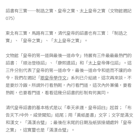
詔書有三寶──制誥之寶、皇帝之寶、太上皇帝之寶（文物館週記
075）
東北有三寶，馬路有三寶，清代皇帝的詔書也有三寶：「制誥之
寶」、「皇帝之寶」、「太上皇帝之寶」。
文物館「皇帝的第一道與最後一道命令」特展有三件最最最熱門的
詔書：「順治登極詔」、「康熙遺詔」和「太上皇帝傳位詔」。這
三件分別代表了皇帝的第一道命令，最後一道命令和退而不讓的命
令，我們在週記「
跟皇帝學作文
」系列已介紹過，這次再來談，不
是要炒冷飯。所謂外行看熱鬧，內行看門道，這次內外兼備，要看
熱鬧，也要看門道，看看這幾分詔書的形制有何異同。
清代皇帝詔書的基本格式是以「奉天承運，皇帝詔曰」起首；「布
告天下/中外，咸使聞知」結尾；用「黃紙墨書」文字；文字是滿文
和漢文，「滿漢合璧」；最後在末尾的日期及紙張接縫處鈐「皇帝
之寶」，這寶璽也是「滿漢合璧」。