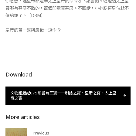
你想想，連皇帝都是奉太上皇帝的命令才下詔書的。乾隆這太上皇
帝哪有甚麼不敢的，蓋個印章算甚麼。不聽話，小心朕這皇位就不
傳給你了。（DRM）
皇帝的第一道與最後一道命令
Download
文物館週記075詔書有三寶──制誥之寶、皇帝之寶、太上皇
帝之寶
More articles
Previous