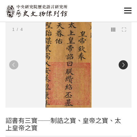
:::
:::
1
/ 4
詔書有三寶──制誥之寶、皇帝之寶、太
上皇帝之寶