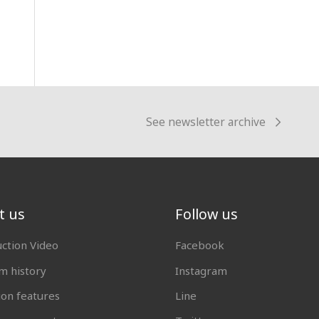
See newsletter archive
t us
Follow us
uction Video
Facebook
 history
Instagram
ion features
Line