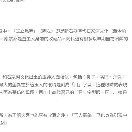
頭飾郵票
玉器中，「玉立鳥笄」（圖左）即是新石器時代石家河文化（距今約
出土，應該都是墓主人身前的收藏品。商代還有很多以早期器物陪葬的
中）和石家河文化出土的玉神人面相似，包括：鼻子、嘴巴、牙齒，
最大的差異在於這玉人的眼睛是刻成「目」字型，這種眼睛的表現
人面為摹仿的母題，再加上商代習見的「目」字型眼。因此，這是
所，為了讓大家也能享有收藏之趣，「玉人頭飾」已化身為郵票中
RM）