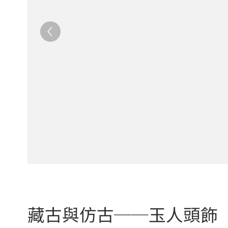
藏古與仿古──玉人頭飾