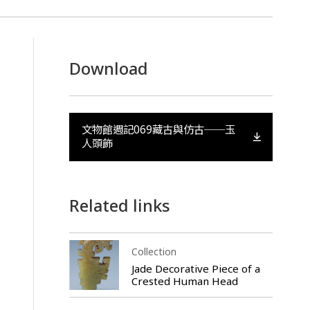
Download
文物館週記069藏古與仿古──玉
人頭飾
Related links
Collection
Jade Decorative Piece of a
Crested Human Head