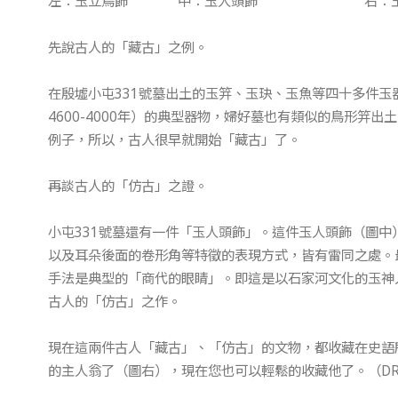
左：玉立鳥飾 中：玉人頭飾 右：玉人
先說古人的「藏古」之例。
在殷墟小屯331號墓出土的玉笄、玉玦、玉魚等四十多件
4600-4000年）的典型器物，婦好墓也有類似的鳥形笄
例子，所以，古人很早就開始「藏古」了。
再談古人的「仿古」之證。
小屯331號墓還有一件「玉人頭飾」。這件玉人頭飾（圖
以及耳朵後面的卷形角等特徵的表現方式，皆有雷同之處。
手法是典型的「商代的眼睛」。即這是以石家河文化的玉神
古人的「仿古」之作。
現在這兩件古人「藏古」、「仿古」的文物，都收藏在史語
的主人翁了（圖右），現在您也可以輕鬆的收藏他了。（D