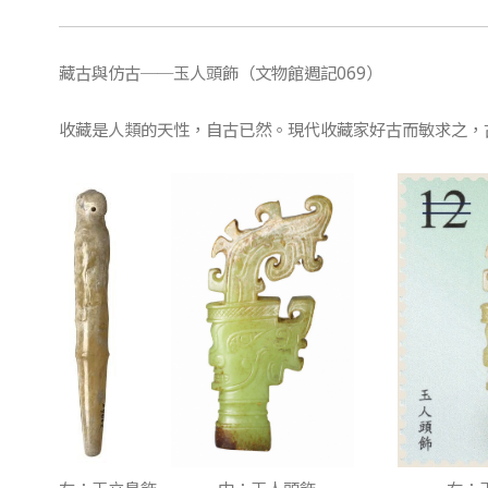
藏古與仿古──玉人頭飾（文物館週記069）
收藏是人類的天性，自古已然。現代收藏家好古而敏求之，