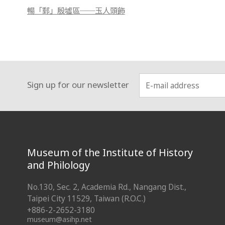
暢「郵」殷墟區──玉人頭飾
Sign up for our newsletter
:::
Museum of the Institute of History
and Philology
No.130, Sec. 2, Academia Rd., Nangang Dist.,
Taipei City 11529, Taiwan (R.O.C.)
+886-2-2652-3180
museum@asihp.net