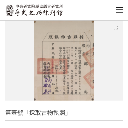
:::
:::
第壹號「採取古物執照」