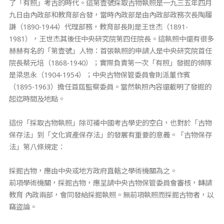
了「有照」考古的時代。這第壹號採取古物執照是一九三五年四月
九日由內政部和教育部合發，當時內政部是由內政部政務次長陶履
謙（
1890-1944
）代理部務，教育部長則是王世杰（
1891-
1981
），王世杰其後任中央研究院第四任院長。這執照中還有很多
赫赫有名的「第壹號」人物：首張執照的申請人是中央研究院首任
院長蔡元培（
1868-1940
）；實際負責第一次「有照」發掘的領隊
是梁思永（
1904-1954
）；中央古物保管委員會則派董作賓
（
1895-1963
）擔任首屆監察委員。當然執照內容還載明了發掘的
起迄時間及地點。
這份「採取古物執照」除可補中國考古學史的空白，也對於「古物
保存法」到「文化資產保存法」的發展有重要的意義。「古物保存
法」第八條規定：
採掘古物，應由中央或地方政府直轄之學術機關為之。
前項學術機關，採掘古物，應呈請中央古物保管委員會審核，轉請
教育 內政兩部，會同發給採掘執照。無前項執照而採掘古物者，以
竊盜論。