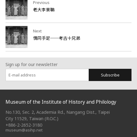
Previous
老大李景聃
Next
情同手足──考古十兄弟
Sign up for our newsletter
Subscribe
:::
Museum of the Institute of History and Philology
No.130, Sec. 2, Academia Rd., Nangang Dist., Taipei
City 11529, Taiwan (R.O.C.)
+886-2-2652-3180
museum@asihp.net