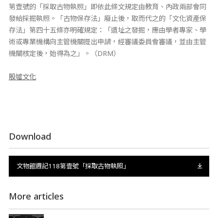
第壹號的「採取古物執照」即依此條文規定由教育、內政兩部會同
發給採掘執照。「古物保存法」廢止後，取而代之的「文化資產保
存法」第四十五條亦明確規定：「遺址之發掘，應由學者專家、學
術或專業機構向主管機關提出申請，經審議委員會審議，並由主管
機關核定後，始得為之」。（DRM）
殷墟文化
Download
文物館週記118第壹號「採取古物執照」
More articles