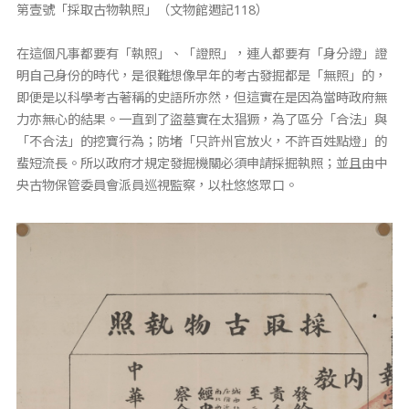
第壹號「採取古物執照」（文物館週記118）
在這個凡事都要有「執照」、「證照」，連人都要有「身分證」證
明自己身份的時代，是很難想像早年的考古發掘都是「無照」的，
即便是以科學考古著稱的史語所亦然，但這實在是因為當時政府無
力亦無心的結果。一直到了盜墓實在太猖獗，為了區分「合法」與
「不合法」的挖寶行為；防堵「只許州官放火，不許百姓點燈」的
蜚短流長。所以政府才規定發掘機關必須申請採掘執照；並且由中
央古物保管委員會派員巡視監察，以杜悠悠眾口。