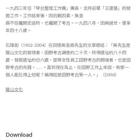
一九四三年任「琴台整理工作團」團長，主持前蜀「王建墓」的發
掘工作。工作結束後，因抗戰因素，吳金
鼎不但離開史語所，也離開了考古。一九四八年，因病過世，僅享
年四十八歲。
石璋如（1902-2004）在回憶吳金鼎先生的文章總結：「吳先生是
龍山文化的發現者，田野考古調查約二十次，所得遺址約八十四
處，發掘遺址約廿六處，是帶女性員工田野考古的開端者，也是田
野考古的先鋒。……。直到現在為止，在田野工作上來說，有那一
個人能比得上他呢？稱得起是田野考古第一人。」（DRM）
龍山文化
Download