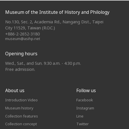
:::
Museum of the Institute of History and Philology
No.130, Sec. 2, Academia Rd., Nangang Dist., Taipei
City 11529, Taiwan (R.O.C.)
+886-2-2652-3180
museum@asihp.net
Opening hours
Wed., Sat., and Sun. 9:30 a.m. - 4:30 p.m.
Free admission.
About us
Follow us
Introduction Video
Facebook
Museum history
Instagram
Collection features
Line
Collection concept
Twitter