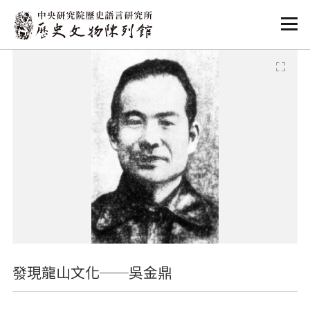
:::
:::
發現龍山文化──吳金鼎