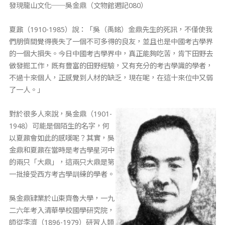
發現龍山文化──吳金鼎（文物館週記080）
夏鼐（1910-1985）說：「吳（禹銘）金鼎先生的死訊，不僅使我
們朋儕間覺得喪失了一個不可多得的良友，並且也是中國考古學界
的一個大損失。今日中國考古學界中，真正能夠吃苦，肯下田野去
做發掘工作，既有豐富的田野經驗，又有充分的考古學識的學者，
不過十來個人，正感覺到人材的缺乏，現在呢，在這十來位中又弱
了一人。」
對於很多人來說，吳金鼎（1901-
1948）可能是個陌生的名字，何
以夏鼐會如此的感嘆呢？其實，吳
金鼎和夏鼐在當時是考古學星河中
的兩只「大鼎」，這兩只大鼎是第
一批接受西方考古學訓練的學者。
吳金鼎肄業於山東齊魯大學，一九
二六年考入清華學校國學研究院，
師從李濟（1896-1979）研習人類