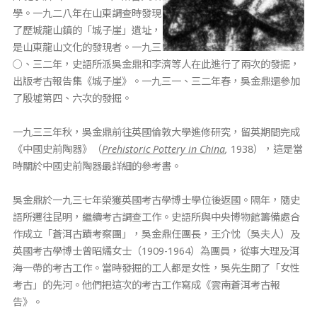
學。一九二八年在山東調查時發現
了歷城龍山鎮的「城子崖」遺址，
是山東龍山文化的發現者。一九三
○、三二年，史語所派吳金鼎和李濟等人在此進行了兩次的發掘，
出版考古報告集《城子崖》。一九三一、三二年春，吳金鼎還參加
了殷墟第四、六次的發掘。
一九三三年秋，吳金鼎前往英國倫敦大學進修研究，留英期間完成
《中國史前陶器》（
Prehistoric Pottery in China
,
1938），這是當
時關於中國史前陶器最詳細的參考書。
吳金鼎於一九三七年榮獲英國考古學博士學位後返國。隔年，隨史
語所遷往昆明，繼續考古調查工作。史語所與中央博物館籌備處合
作成立「蒼洱古蹟考察團」，吳金鼎任團長，王介忱（吳夫人）及
英國考古學博士曾昭燏女士（1909-1964）為團員，從事大理及洱
海一帶的考古工作。當時發掘的工人都是女性，吳先生開了「女性
考古」的先河。他們把這次的考古工作寫成《雲南蒼洱考古報
告》。