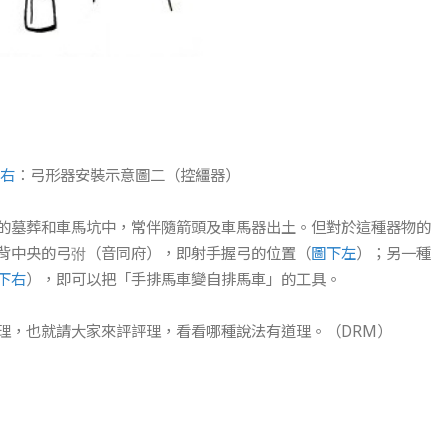
右
：弓形器安裝示意圖二（控繮器）
的墓葬和車馬坑中，常伴隨箭頭及車馬器出土。但對於這種器物的
背中央的弓弣（音同府），即射手握弓的位置（
圖下左
）；另一種
下右
），即可以把「手排馬車變自排馬車」的工具。
理，也就請大家來評評理，看看哪種說法有道理。（DRM）