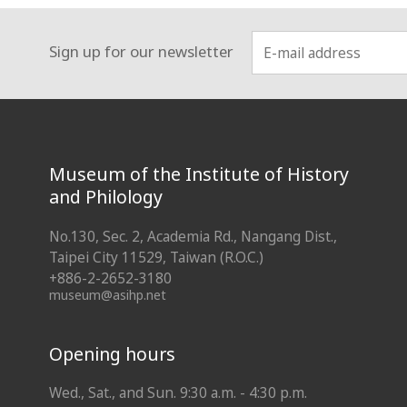
Sign up for our newsletter
:::
Museum of the Institute of History
and Philology
No.130, Sec. 2, Academia Rd., Nangang Dist.,
Taipei City 11529, Taiwan (R.O.C.)
+886-2-2652-3180
museum@asihp.net
Opening hours
Wed., Sat., and Sun. 9:30 a.m. - 4:30 p.m.