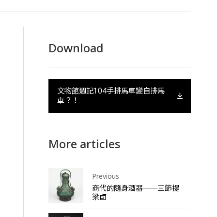
Download
文物館週記104手排馬車變自排馬
車？！
More articles
Previous
商代的隨身酒器──三節提
梁卣