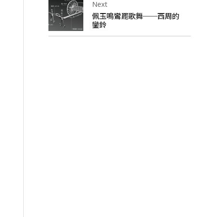
Next
佩玉鳴鸞罷歌舞──西周的
鑾鈴