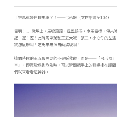
手排馬車變自排馬車？！──弓形器（文物館週記104）
衝啊！……戰場上，馬鳴蕭蕭，風聲鶴唳，車馬衝撞，傳來
鏗！鏗！鏗！此時馬車駕駛王五大喊：張三，小心你的左邊
我怎麼辦啊！這馬車無法自動駕駛啊！
這個時候的王五最需要的不是喊救命，而是──「弓形器」
車」，即駕駛遇到危險時，可以瞬間把手上的韁繩掛在腰間
們就來看看這神器。