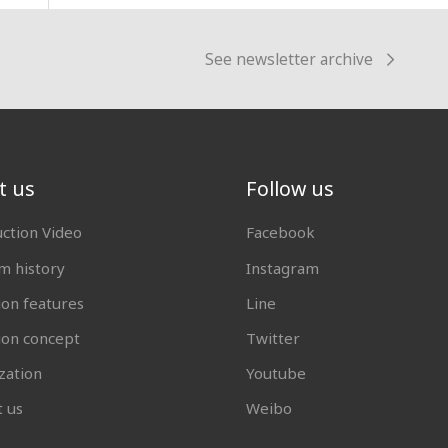
See newsletter archive
t us
Follow us
uction Video
Facebook
 history
Instagram
ion features
Line
tion concept
Twitter
zation
Youtube
t us
Weibo