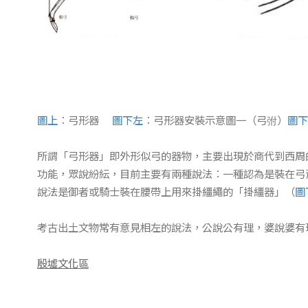
圖上
：弓形器
圖下左
：弓形器安裝示意圖一（弓弣）
圖下
所謂「弓形器」即外形似弓的器物，主要出現於商代到西周
功能，眾說紛紜，目前主要有兩種說法：一種認為是裝在弓
說法是御者或騎士裝在腰帶上用來掛繮繩的「掛繮器」（
圖
考古出土文物常有意見相左的說法，公說公有理，婆說婆有
殷墟文化區