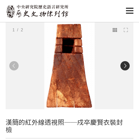
:::
:::
1
/ 2
漢簡的紅外線透視照──戍卒慶賢衣裝封
檢