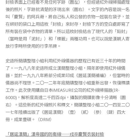
封檢表面上已經看不見任何字跡（圖左），但經過紅外線掃描處理
後的照片，字跡就清楚的浮現出來（圖右）。文字的內容是說一名
叫「慶賢」的阿兵哥，將自己私人和公發的衣物一起裝在袋子，並
在綁好的袋口上用這枚「封檢」來封存，封檢下方的空白處即寫了
所有裝在袋中衣物的清單。所以這枚封檢結合了現代人的「鉛封」
（當時是用「泥封」）和「標籤」兩種功用。也可以說是漢朝人寄
放行李時所使用的行李吊牌。
史語所簡牘整理小組利用紅外線儀器的歷程已有近三十年的時間
了。一九八八年史語所成立漢簡整理小組，隔年即使用紅外線儀
器，並於一九九八年將部分成果印成《居延漢簡補編》，但當時的
儀器尚不理想。二〇一二年年底簡牘整理小組重新出發，恢復釋讀
工作。此次使用購自日本iMEASURE公司的紅外線掃描器(IR-
6000)，解析度高達二千四百dpi，攝製的簡牘影像十分清晰（圖
右）。這些新的紅外線照片和釋文，簡牘整理小組二〇一四至二〇
一七年陸續出版了《居延漢簡》（壹）（貳）（參）（肆）四大
冊，成果豐碩。（DRM）
「居延漢簡」漢帝國的防衛線──戍卒慶賢衣裝封檢