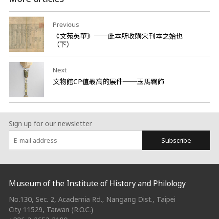
Previous
《文苑英華》──此本所收購宋刊本之始也
（下）
Next
文物館CP值最高的展件──玉馬羈飾
Sign up for our newsletter
Subscribe
:::
Museum of the Institute of History and Philology
No.130, Sec. 2, Academia Rd., Nangang Dist., Taipei
City 11529, Taiwan (R.O.C.)