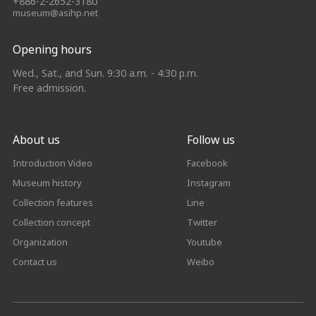
+886-2-2652-3180
museum@asihp.net
Opening hours
Wed., Sat., and Sun. 9:30 a.m. - 4:30 p.m.
Free admission.
About us
Follow us
Introduction Video
Facebook
Museum history
Instagram
Collection features
Line
Collection concept
Twitter
Organization
Youtube
Contact us
Weibo