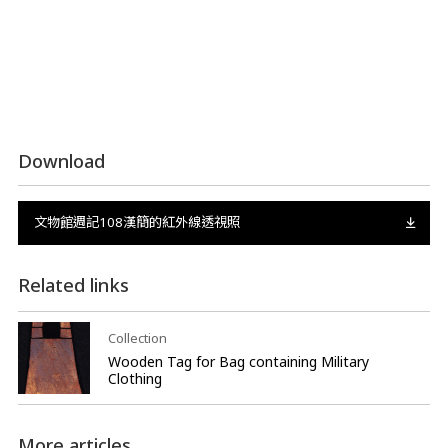
Download
文物館週記108漢簡的紅外線透視照
Related links
Collection
Wooden Tag for Bag containing Military
Clothing
More articles