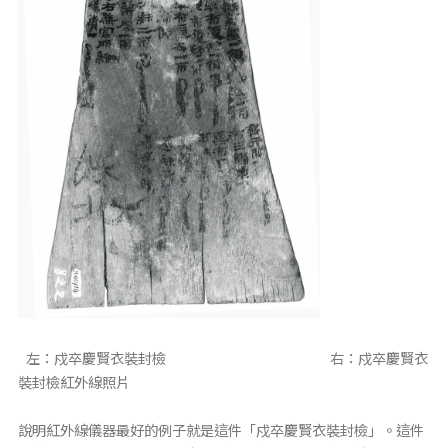
左：戍卒慶賢衣裝封檢 右：戍卒慶賢衣
裝封檢紅外線照片
說明紅外線儀器最好的例子就是這件「戍卒慶賢衣裝封檢」。這件