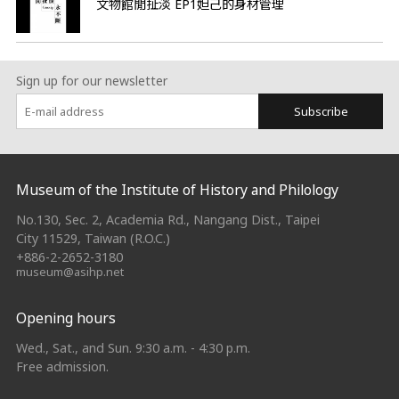
文物館閒扯淡 EP1妲己的身材管理
Sign up for our newsletter
Subscribe
:::
Museum of the Institute of History and Philology
No.130, Sec. 2, Academia Rd., Nangang Dist., Taipei
City 11529, Taiwan (R.O.C.)
+886-2-2652-3180
museum@asihp.net
Opening hours
Wed., Sat., and Sun. 9:30 a.m. - 4:30 p.m.
Free admission.