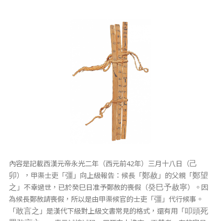
內容是記載西漢元帝永光二年（西元前42年）三月十八日（
己
），甲渠士吏「
」向上級報告：候長「
」的父親「
卯
彊
鄭赦
鄭望
」不幸過世，已於癸巳日准予鄭赦的喪假（
）。因
之
癸巳予赦寧
為候長鄭赦請喪假，所以是由甲渠候官的士吏「
」代行候事。
彊
「
」是漢代下級對上級文書常見的格式，還有用「
敢言之
叩頭死