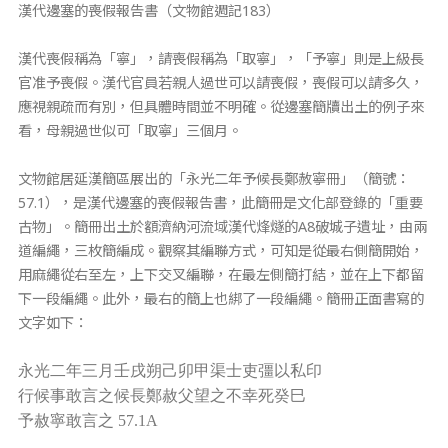
​漢代邊塞的喪假報告書（文物館週記183）
漢代喪假稱為「寧」，請喪假稱為「取寧」，「予寧」則是上級長
官准予喪假。漢代官員若親人過世可以請喪假，喪假可以請多久，
應視親疏而有別，但具體時間並不明確。從邊塞簡牘出土的例子來
看，母親過世似可「取寧」三個月。
文物館居延漢簡區展出的「永光二年予候長鄭赦寧冊」（簡號：
57.1），是漢代邊塞的喪假報告書，此簡冊是文化部登錄的「重要
古物」。簡冊出土於額濟納河流域漢代烽燧的A8破城子遺址，由兩
道編繩，三枚簡編成。觀察其編聯方式，可知是從最右側簡開始，
用麻繩從右至左，上下交叉編聯，在最左側簡打結，並在上下都留
下一段編繩。此外，最右的簡上也綁了一段編繩。簡冊正面書寫的
文字如下：​
永光二年三月壬戌朔己卯甲渠士吏彊以私印
行候事敢言之候長鄭赦父望之不幸死癸巳
予赦寧敢言之 57.1A