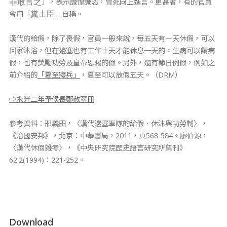
」，表示誠惶誠恐，冒死向上進言。更甚者，有的官員
罪敢言之
會用「
」自稱。
糞土臣
漢代的給假，除了喪假，官員一般來說，每五天有一天休假，可以
回家沐浴，但在邊塞也有工作十天才能休息一天的。生病可以請病
假，也有獎勵功勞及皇帝恩賜的假。另外，還有節日例假，例如之
前介紹的
「夏至寢兵」
，夏至可以放假五天。（DRM）
⇨永光二年予候長鄭赦寧冊
參考資料：邢義田，〈漢代邊塞軍隊的給假、休沐與功勞制〉，
《治國安邦》，北京：中華書局，2011，頁568-584。廖伯源，
〈漢代休假雜考〉，《中央研究院歷史語言研究所集刊》
62.2(1994)：221-252。​
Download