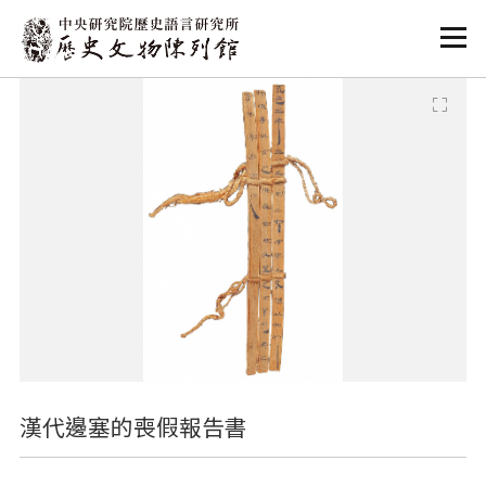
:::
:::
漢代邊塞的喪假報告書