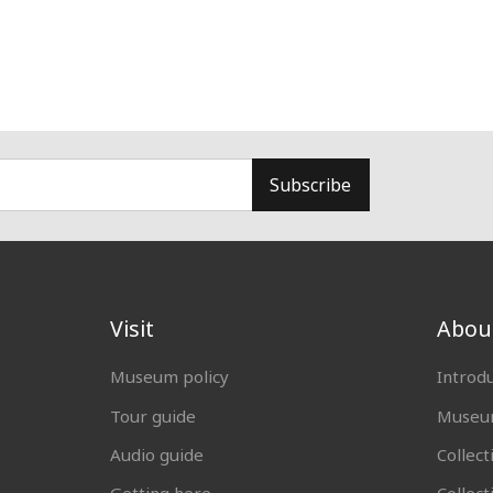
Subscribe
Visit
Abou
Museum policy
Introd
Tour guide
Museum
Audio guide
Collect
Getting here
Collec