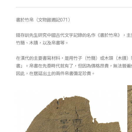
書於竹帛（文物館週記071）
錢存訓先生研究中國古代文字記錄的名作《書於竹帛》，主
竹簡、木牘，以及帛書等。
在漢代的主要書寫材料，是用竹子（竹簡）或木頭（木牘）
書」。帛書在先秦時代就有了，但因為價格昂貴，無法普遍
因此，在居延出土的兩件帛書彌足珍貴。