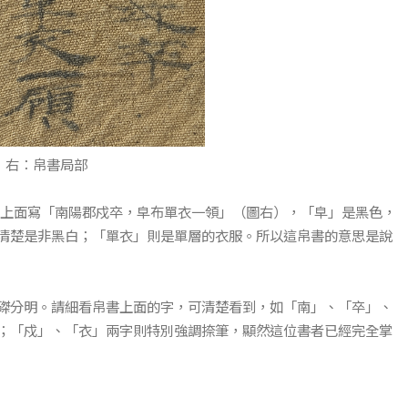
書局部
上面寫「南陽郡戍卒，皁布單衣一領」（圖右），「皁」是黑色，
清楚是非黑白；「單衣」則是單層的衣服。所以這帛書的意思是說
磔分明。請細看帛書上面的字，可清楚看到，如「南」、「卒」、
；「戍」、「衣」兩字則特別強調捺筆，顯然這位書者已經完全掌