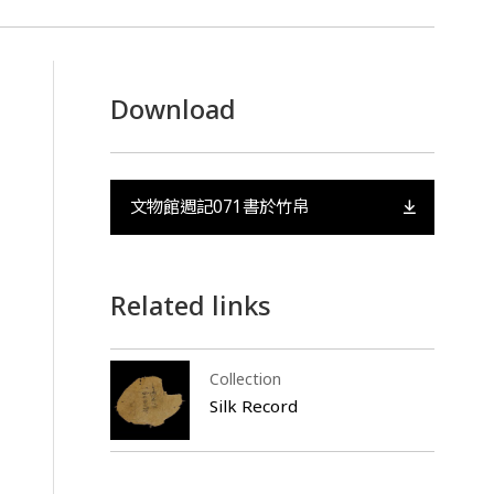
Download
文物館週記071書於竹帛
Related links
Collection
Silk Record