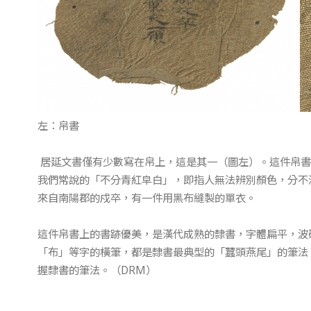
左：帛書 右：帛
居延文書僅有少數寫在帛上，這是其一（圖左）。這件帛書
我們常說的「不分青紅皁白」，即指人無法辨別顏色，分不
來自南陽郡的戍卒，有一件用黑布縫製的單衣。
這件帛書上的書跡優美，是漢代成熟的隸書，字體扁平，波
「布」等字的橫筆，都是隸書最典型的「蠶頭燕尾」的筆法
握隸書的筆法。（DRM）