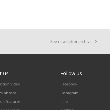
See newsletter archive
t us
Follow us
uction Video
Facebook
 history
Instagram
ion features
Line
tion concept
Twitter