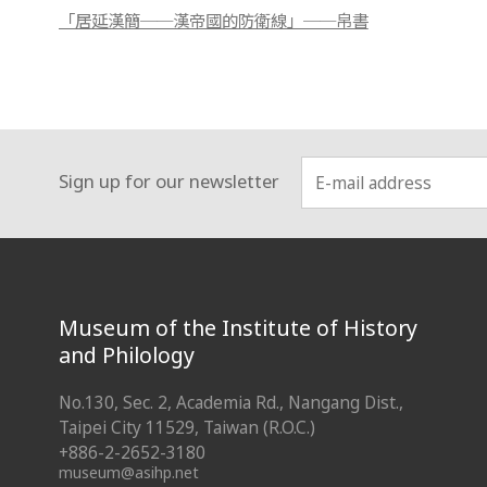
「居延漢簡──漢帝國的防衛線」──帛書
Sign up for our newsletter
:::
Museum of the Institute of History
and Philology
No.130, Sec. 2, Academia Rd., Nangang Dist.,
Taipei City 11529, Taiwan (R.O.C.)
+886-2-2652-3180
museum@asihp.net