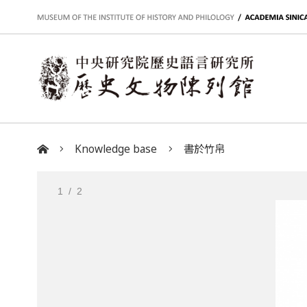
:::
Knowledge base
書於竹帛
:::
1
/ 2