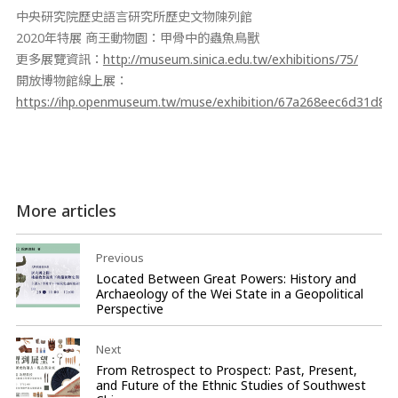
中央研究院歷史語言研究所歷史文物陳列館
2020年特展 商王動物園：甲骨中的蟲魚鳥獸
更多展覽資訊：
http://museum.sinica.edu.tw/exhibitions/75/
開放博物館線上展：
https://ihp.openmuseum.tw/muse/exhibition/67a268eec6d31d8
More articles
Previous
Located Between Great Powers: History and
Archaeology of the Wei State in a Geopolitical
Perspective
Next
From Retrospect to Prospect: Past, Present,
and Future of the Ethnic Studies of Southwest