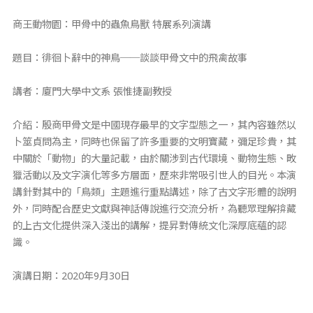
商王動物園：甲骨中的蟲魚鳥獸 特展系列演講
題目：徘徊卜辭中的神鳥──談談甲骨文中的飛禽故事
講者：廈門大學中文系 張惟捷副教授
介紹：殷商甲骨文是中國現存最早的文字型態之一，其內容雖然以
卜筮貞問為主，同時也保留了許多重要的文明寶藏，彌足珍貴，其
中關於「動物」的大量記載，由於關涉到古代環境、動物生態、畋
獵活動以及文字演化等多方層面，歷來非常吸引世人的目光。本演
講針對其中的「鳥類」主題進行重點講述，除了古文字形體的說明
外，同時配合歷史文獻與神話傳說進行交流分析，為聽眾理解揜藏
的上古文化提供深入淺出的講解，提昇對傳統文化深厚底蘊的認
識。
演講日期：2020年9月30日