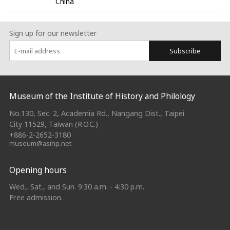
China
Sign up for our newsletter
Subscribe
:::
Museum of the Institute of History and Philology
No.130, Sec. 2, Academia Rd., Nangang Dist., Taipei
City 11529, Taiwan (R.O.C.)
+886-2-2652-3180
museum@asihp.net
Opening hours
Wed., Sat., and Sun. 9:30 a.m. - 4:30 p.m.
Free admission.