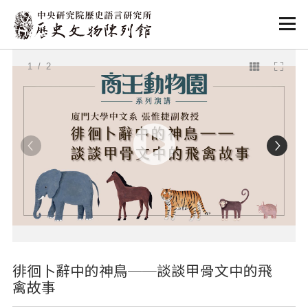
:::
:::
1
/ 2
徘徊卜辭中的神鳥──談談甲骨文中的飛
禽故事