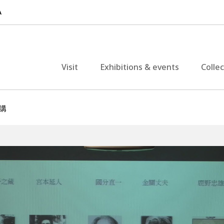
Visit
Exhibitions & events
Colle
講