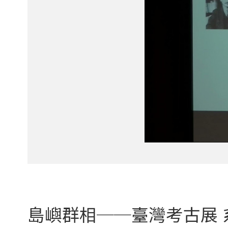
島嶼群相──臺灣考古展 