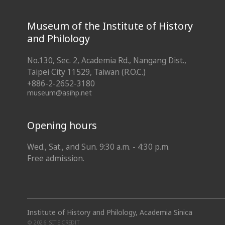
Museum of the Institute of History
and Philology
No.130, Sec. 2, Academia Rd., Nangang Dist.,
Taipei City 11529, Taiwan (R.O.C.)
+886-2-2652-3180
museum@asihp.net
Opening hours
Wed., Sat., and Sun. 9:30 a.m. - 4:30 p.m.
Free admission.
Institute of History and Philology, Academia Sinica
© 2026.
SITE CREDIT