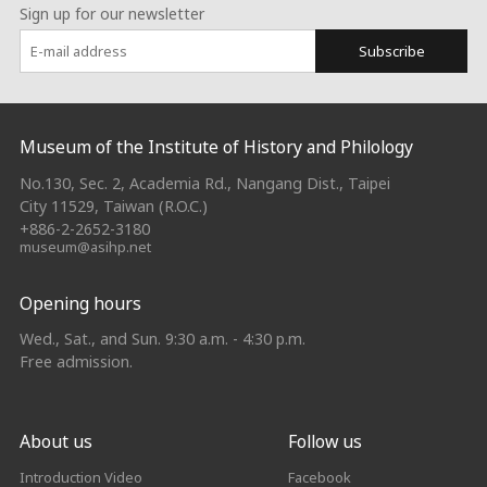
Sign up for our newsletter
Subscribe
:::
Museum of the Institute of History and Philology
No.130, Sec. 2, Academia Rd., Nangang Dist., Taipei
City 11529, Taiwan (R.O.C.)
+886-2-2652-3180
museum@asihp.net
Opening hours
Wed., Sat., and Sun. 9:30 a.m. - 4:30 p.m.
Free admission.
About us
Follow us
Introduction Video
Facebook