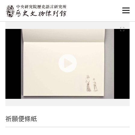
:::
:::
祈願便條紙