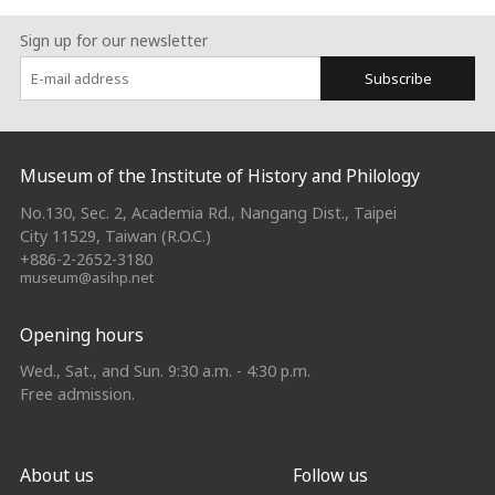
Sign up for our newsletter
Subscribe
:::
Museum of the Institute of History and Philology
No.130, Sec. 2, Academia Rd., Nangang Dist., Taipei
City 11529, Taiwan (R.O.C.)
+886-2-2652-3180
museum@asihp.net
Opening hours
Wed., Sat., and Sun. 9:30 a.m. - 4:30 p.m.
Free admission.
About us
Follow us