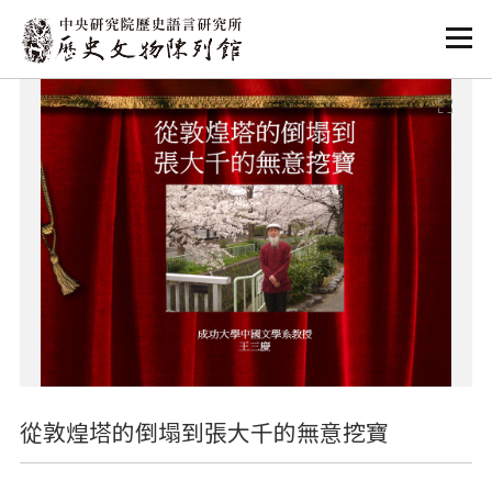
:::
:::
從敦煌塔的倒塌到張大千的無意挖寶