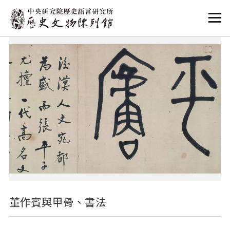
:::
:::
董作賓與甲骨、書法