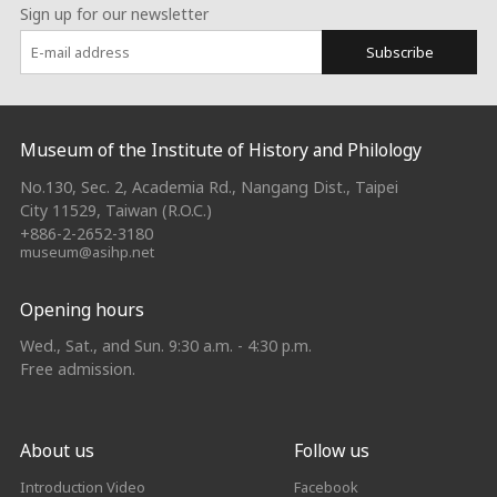
Sign up for our newsletter
Subscribe
:::
Museum of the Institute of History and Philology
No.130, Sec. 2, Academia Rd., Nangang Dist., Taipei
City 11529, Taiwan (R.O.C.)
+886-2-2652-3180
museum@asihp.net
Opening hours
Wed., Sat., and Sun. 9:30 a.m. - 4:30 p.m.
Free admission.
About us
Follow us
Introduction Video
Facebook