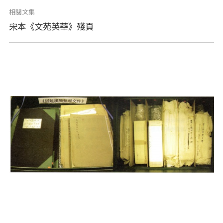
相關文集
宋本《文苑英華》殘頁