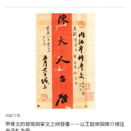
相關文集
甲骨文的發現與寧文之辨發覆－－以王懿榮與陳介祺往
來函札為例