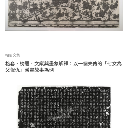
相關文集
格套、榜題、文獻與畫象解釋：以一個失傳的「七女為
父報仇」漢畫故事為例