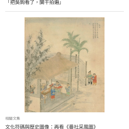
「把吳鉤看了，闌干拍遍」
相關文集
文化符碼與歷史圖像：再看《番社采風圖》