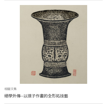
相關文集
絕學外傳--以撲子作畫的全形拓技藝