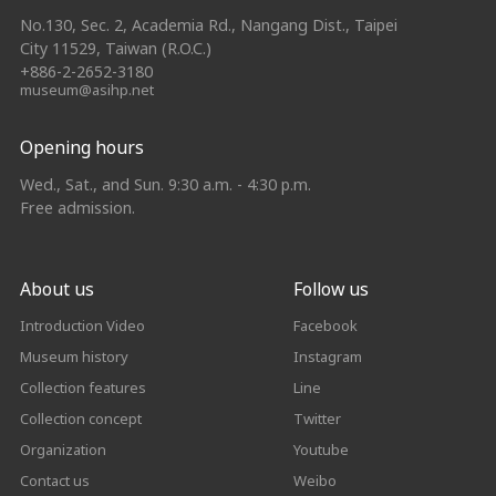
No.130, Sec. 2, Academia Rd., Nangang Dist., Taipei
City 11529, Taiwan (R.O.C.)
+886-2-2652-3180
museum@asihp.net
Opening hours
Wed., Sat., and Sun. 9:30 a.m. - 4:30 p.m.
Free admission.
About us
Follow us
Introduction Video
Facebook
Museum history
Instagram
Collection features
Line
Collection concept
Twitter
Organization
Youtube
Contact us
Weibo