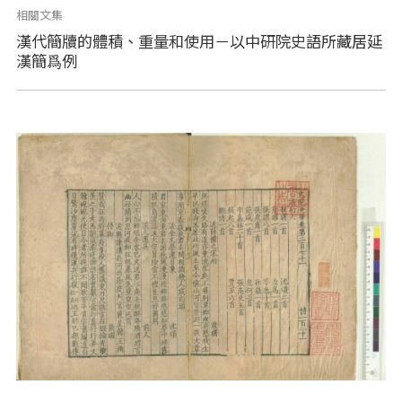
相關文集
漢代簡牘的體積、重量和使用－以中研院史語所藏居延
漢簡爲例