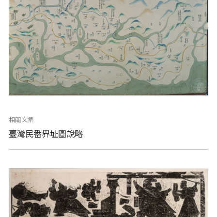
相關文集
臺灣民番界址圖說略