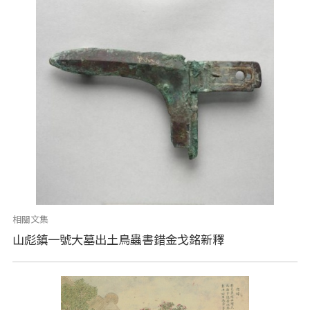
相關文集
山彪鎮一號大墓出土鳥蟲書錯金戈銘新釋