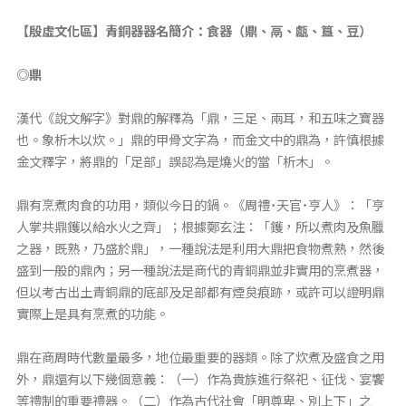
【殷虛文化區】青銅器器名簡介：食器（鼎、鬲、甗、簋、豆）
◎鼎
漢代《說文解字》對鼎的解釋為「鼎，三足、兩耳，和五味之寶器
也。象析木以炊。」鼎的甲骨文字為，而金文中的鼎為，許慎根據
金文釋字，將鼎的「足部」誤認為是燒火的當「析木」。
鼎有烹煮肉食的功用，類似今日的鍋。《周禮˙天官˙亨人》：「亨
人掌共鼎鑊以給水火之齊」；根據鄭玄注：「鑊，所以煮肉及魚臘
之器，既熟，乃盛於鼎」，一種說法是利用大鼎把食物煮熟，然後
盛到一般的鼎內；另一種說法是商代的青銅鼎並非實用的烹煮器，
但以考古出土青銅鼎的底部及足部都有煙炱痕跡，或許可以證明鼎
實際上是具有烹煮的功能。
鼎在商周時代數量最多，地位最重要的器類。除了炊煮及盛食之用
外，鼎還有以下幾個意義：（一）作為貴族進行祭祀、征伐、宴饗
等禮制的重要禮器。（二）作為古代社會「明尊卑、別上下」之