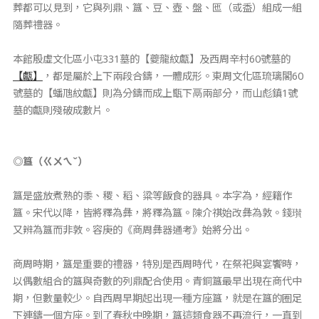
葬都可以見到，它與列鼎、簋、豆、壺、盤、匜（或盉）組成一組
隨葬禮器。
本館殷虛文化區小屯331墓的【夔龍紋甗】及西周辛村60號墓的
【甗】
，都是屬於上下兩段合鑄，一體成形。東周文化區琉璃閣60
號墓的【蟠虺紋甗】則為分鑄而成上甑下鬲兩部分，而山彪鎮1號
墓的甗則殘破成數片。
◎簋（ㄍㄨㄟˇ）
簋是盛放煮熟的黍、稷、稻、粱等飯食的器具。本字為，經籍作
簋。宋代以降，皆將釋為彝，將釋為簋。陳介祺始改彝為敦。錢瓉
又辨為簋而非敦。容庚的《商周彝器通考》始將分出。
商周時期，簋是重要的禮器，特別是西周時代，在祭祀與宴饗時，
以偶數組合的簋與奇數的列鼎配合使用。青銅簋最早出現在商代中
期，但數量較少。自西周早期起出現一種方座簋，就是在簋的圈足
下連鑄一個方座。到了春秋中晚期，簋這類食器不再流行，一直到