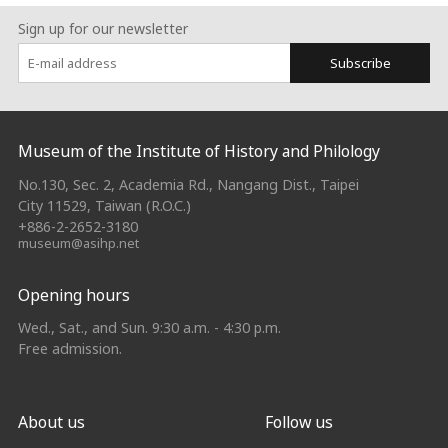
Sign up for our newsletter
Subscribe
:::
Museum of the Institute of History and Philology
No.130, Sec. 2, Academia Rd., Nangang Dist., Taipei
City 11529, Taiwan (R.O.C.)
+886-2-2652-3180
museum@asihp.net
Opening hours
Wed., Sat., and Sun. 9:30 a.m. - 4:30 p.m.
Free admission.
About us
Follow us