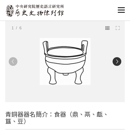
:::
:::
1
/ 6
青銅器器名簡介：食器（鼎、鬲、甗、
簋、豆）