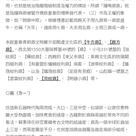
用，也就是統治階層階級制度及權力的標誌。所謂「鐘鳴鼎食」就
是指鐘與鼎被當作貴族重要的禮樂器代表。（三）作為王權的象
徵，如「問鼎中原」。根據禮書記載西周天子用九鼎第一鼎是盛
牛，也稱「大牢」，諸侯用七鼎、大夫用五鼎、士用三鼎或一鼎。
本館重要青銅鼎文物展示如殷虛文化區的
【牛方鼎】
、
【鹿方
鼎】
，西北岡1550大墓陪葬墓49號的【鼎】，小屯331號墓的【弦
紋鼎】、【蟬紋鼎】；西周的【束父辛鼎】；東周文化區的琉璃閣
四組列鼎：【有蓋變形蟠螭紋列鼎】兩套、【波帶紋列鼎】、【蟠
虺紋列鼎】、以及【蟠虺紋鼎】（足底有炱痕），山彪鎮一號墓之
【雲雷紋列鼎】、
【貝紋鼎】
、【明器小鼎】等。
◎鬲（ㄌㄧˋ）
仿造新石器時代陶鬲而成，大口、三足中空、似袋狀，以便炊煮時
擴大受熱面積，加快煮食的速度。古籍對於鼎與鬲器形常有不同的
看法，蘇秉琦在研究寶雞考古文物的結論是：鼎為一個半球形器加
上三足，而鬲是腹足不分，也就是說鼎由器腹及器足兩部分組成，