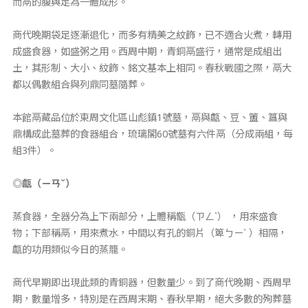
而鬲的腹與足為一體成形。
商代晚期袋足逐漸退化，而多有精美之紋飾，已不適合火煮，轉用
成盛食器，如盛粥之用。西周中期，青銅鬲盛行，通常是成組出
土，其形制、大小、紋飾、銘文基本上相同。春秋戰國之際，鬲大
都以偶數組合與列鼎同墓隨葬。
本館鬲藏品位於東周文化區山彪鎮1號墓，鬲與甗、豆、簠、簋與
鼎構成此墓葬的食器組合，琉璃閣60號墓有六件鬲（分成兩組，每
組3件）。
◎甗（ㄧㄢˇ）
蒸食器，全器分為上下兩部分，上體稱甑（ㄗㄥˋ） ，用來盛食
物；下部稱鬲，用來煮水，中間以有孔的銅片（箄ㄅㄧˋ ）相隔，
甗的功用類似今日的蒸籠。
商代早期即出現此類的青銅器，但數量少。到了商代晚期、西周早
期，數量增多，特別是在西周末期、春秋早期，絕大多數的殉葬墓