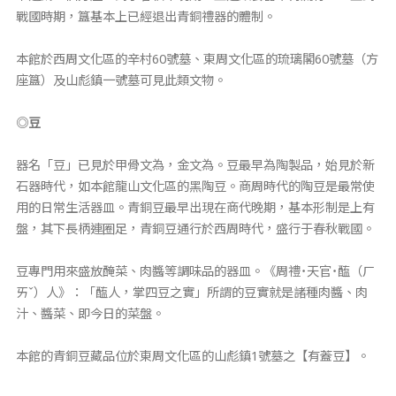
戰國時期，簋基本上已經退出青銅禮器的體制。
本館於西周文化區的辛村60號墓、東周文化區的琉璃閣60號墓（方
座簋）及山彪鎮一號墓可見此類文物。
◎豆
器名「豆」已見於甲骨文為，金文為。豆最早為陶製品，始見於新
石器時代，如本館龍山文化區的黑陶豆。商周時代的陶豆是最常使
用的日常生活器皿。青銅豆最早出現在商代晚期，基本形制是上有
盤，其下長柄連圈足，青銅豆通行於西周時代，盛行于春秋戰國。
豆專門用來盛放醃菜、肉醬等調味品的器皿。《周禮˙天官˙醢（ㄏ
ㄞˇ）人》：「醢人，掌四豆之實」所謂的豆實就是諸種肉醬、肉
汁、醬菜、即今日的菜盤。
本館的青銅豆藏品位於東周文化區的山彪鎮1號墓之【有蓋豆】。