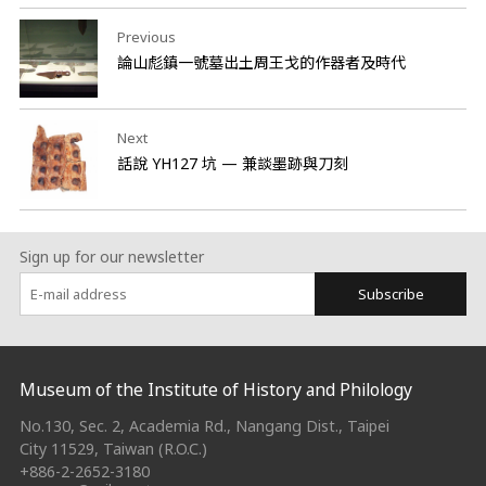
Previous
論山彪鎮一號墓出土周王戈的作器者及時代
Next
話說 YH127 坑 — 兼談墨跡與刀刻
Sign up for our newsletter
Subscribe
:::
Museum of the Institute of History and Philology
No.130, Sec. 2, Academia Rd., Nangang Dist., Taipei
City 11529, Taiwan (R.O.C.)
+886-2-2652-3180