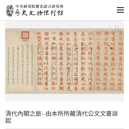
:::
:::
清代內閣之旅--由本所所藏清代公文文書談
起