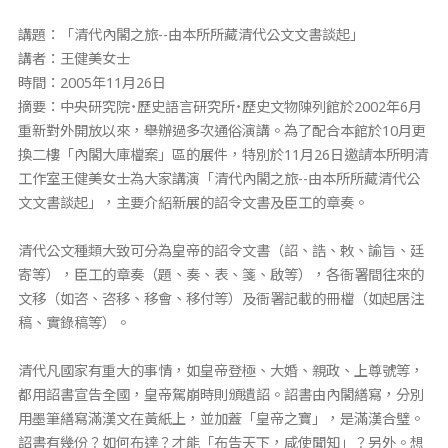
講題：「清代內閣之旅--由本所所藏清代公文文書談起」
講者：王健美女士
時間：2005年11月26日
摘要：中央研究院˙歷史語言研究所˙歷史文物陳列館於2002年6月
重新對外開放以來，舉辦過多次通俗演講。為了配合本館於10月更
換二樓「內閣大庫檔案」區的展件，特別於11月26日邀請本所明清
工作室王健美女士為大家講演「清代內閣之旅--由本所所藏清代公
文文書談起」，主要介紹新展的詔令文書及臣工的章奏。
清代公文種類大致可分為皇帝的詔令文書（詔、誥、敕、諭旨、廷
寄等），臣工的章奏（題、奏、表、箋、啟等），各衙署間往來的
文移（如咨、咨移、移會、移付等）及衙署記載的冊檔（如起居注
稿、實錄稿等）。
清代凡國家有重大的事情，如皇帝登極、大婚、親政、上尊號等，
都用詔書宣告全國，皇帝駕崩時則頒遺詔。詔書由內閣繕寫，分別
用墨筆繕寫滿漢文在黃紙上，並加蓋「皇帝之寶」，是滿漢合璧。
詔書有幾份？如何布達？才能「布告天下，咸使聞知」？另外。想