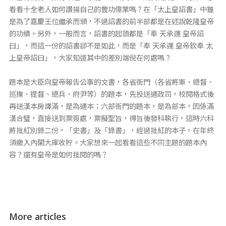
看看十全老人如何讚揚自己的豐功偉業嗎？在「太上皇詔書」中雖
是為了嘉慶王位繼承而頒，不過詔書的前半部都是在述說乾隆皇帝
的功績。另外，一般而言，詔書的起頭都是「奉 天承運 皇帝詔
曰」，而這一份的詔書卻不是如此，而是「奉 天承運 皇帝欽奉 太
上皇帝詔曰」，大家知道其中的差別端倪在何處嗎？
題本是大臣向皇帝報告公事的文書，各省衙門（各省將軍、總督、
巡撫、提督、總兵、府尹等）的題本，先投送通政司，校閱格式後
再送漢本房譯滿，是為通本；六部衙門的題本，是為部本，因係滿
漢合璧，直接送到票簽處，票擬聖旨，得旨後發科執行，這時六科
將批紅別錄二份，「史書」及「錄書」，經過批紅的本子，在年終
須繳入內閣大庫收貯。大家想來一起看看這些不同主題的題本內
容？還有皇帝是如何批閱的嗎？
More articles