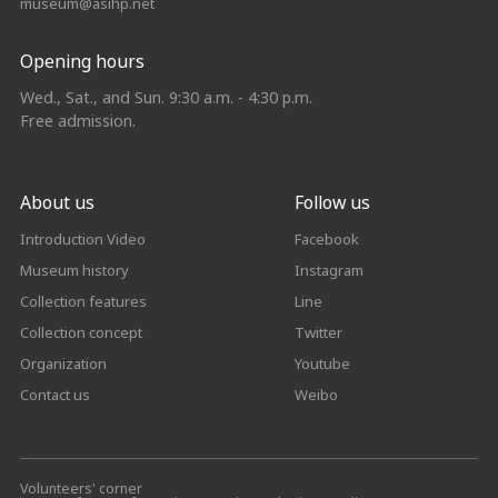
museum@asihp.net
Opening hours
Wed., Sat., and Sun. 9:30 a.m. - 4:30 p.m.
Free admission.
About us
Follow us
Introduction Video
Facebook
Museum history
Instagram
Collection features
Line
Collection concept
Twitter
Organization
Youtube
Contact us
Weibo
Volunteers' corner