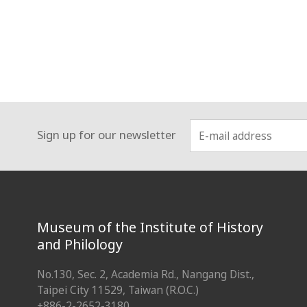
Sign up for our newsletter
:::
Museum of the Institute of History
and Philology
No.130, Sec. 2, Academia Rd., Nangang Dist.,
Taipei City 11529, Taiwan (R.O.C.)
+886-2-2652-3180