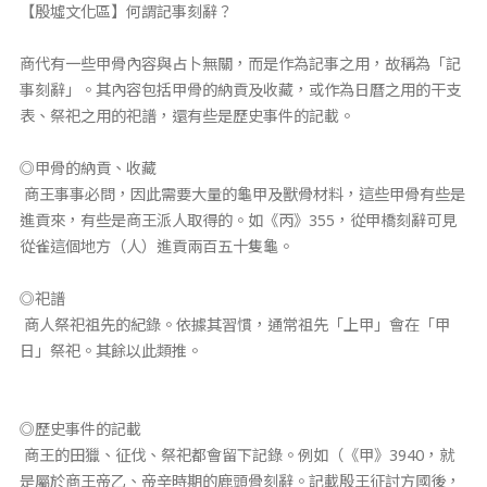
【殷墟文化區】何謂記事刻辭？
商代有一些甲骨內容與占卜無關，而是作為記事之用，故稱為「記
事刻辭」。其內容包括甲骨的納貢及收藏，或作為日曆之用的干支
表、祭祀之用的祀譜，還有些是歷史事件的記載。
◎甲骨的納貢、收藏
商王事事必問，因此需要大量的龜甲及獸骨材料，這些甲骨有些是
進貢來，有些是商王派人取得的。如《丙》355，從甲橋刻辭可見
從雀這個地方（人）進貢兩百五十隻龜。
◎祀譜
商人祭祀祖先的紀錄。依據其習慣，通常祖先「上甲」會在「甲
日」祭祀。其餘以此類推。
◎歷史事件的記載
商王的田獵、征伐、祭祀都會留下記錄。例如（《甲》3940，就
是屬於商王帝乙、帝辛時期的鹿頭骨刻辭。記載殷王征討方國後，