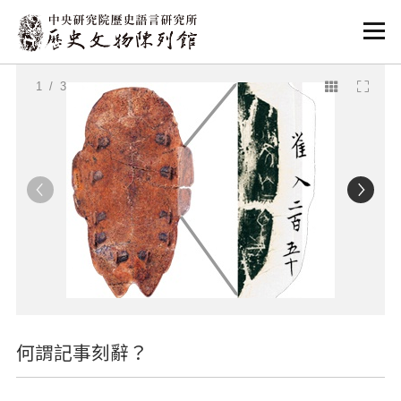
:::
:::
1
/ 3
何謂記事刻辭？