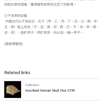
回程在蒿地田獵，獲得獵物並祭祀文武丁的事情。
◎干支表的記載
中國古代以干支記日，天干（甲、乙、丙、丁、戊、己、庚、辛、
壬、癸）配上地支（子、丑、寅、卯、辰、已、午、未、申、酉、
戌、亥），始於甲子，終於癸亥，共60日，稱一甲子。
(藍敏菁整理)
Related links
Collection
Inscribed Human Skull
Chia
3739