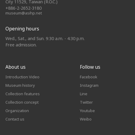
City 11529, Taiwan (R.O.C.)
+886-2-2652-3180
museum@asihp.net
Opening hours
Wed., Sat., and Sun. 9:30 a.m. - 4:30 p.m.
Free admission.
About us
Follow us
Introduction Video
Facebook
Museum history
Instagram
Collection features
Line
Collection concept
Twitter
Organization
Youtube
Contact us
Weibo