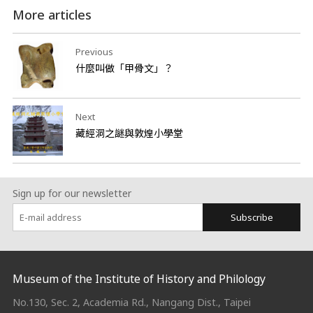
More articles
Previous
什麼叫做「甲骨文」？
Next
藏經洞之謎與敦煌小學堂
Sign up for our newsletter
Subscribe
:::
Museum of the Institute of History and Philology
No.130, Sec. 2, Academia Rd., Nangang Dist., Taipei