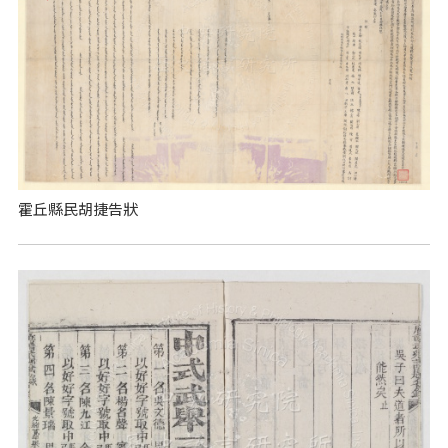
霍丘縣民胡捷告狀