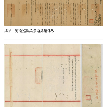
掲帖 河南巡撫呉景道掲請休致