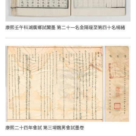
康熙壬午科湖廣鄉試闈墨 第二十一名金陽瑗至第四十名楊緒
康熙二十四年會試 第三場魏男會試墨卷