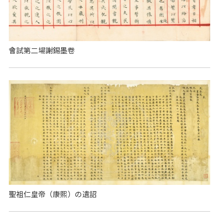
會試第二場謝錫墨卷
聖祖仁皇帝（康熙）の遺詔