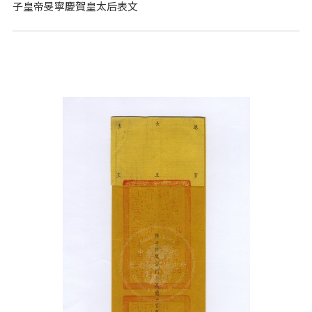
子皇帝旻寧慶賀皇太后表文