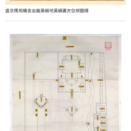
盛京應用織金坐龍黃緞地黃綢裏夾包袱圖樣