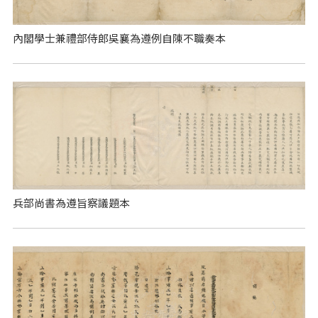
內閣學士兼禮部侍郎吳襄為遵例自陳不職奏本
兵部尚書為遵旨察議題本