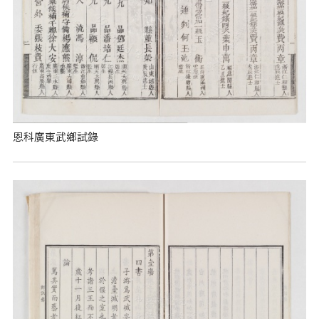
恩科廣東武鄉試錄