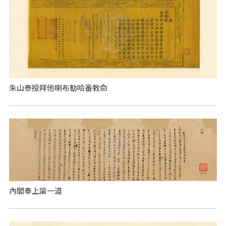
朱山泰授拜他喇布勒哈番敕命
內閣奉上諭一道