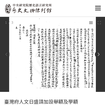
:::
1
/ 3
:::
臺灣府人文日盛請加設舉額及學額