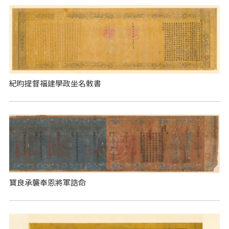
紀昀提督福建學政坐名敕書
寶良承襲奉恩將軍誥命