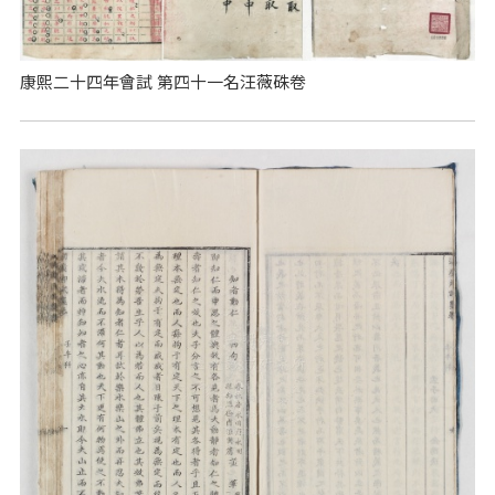
康熙二十四年會試 第四十一名汪薇硃卷