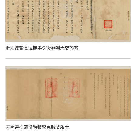
浙江總督管巡撫事李衛恭謝天恩揭帖
河南巡撫羅繡錦報緊急賊情啟本