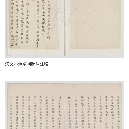
漢文本清聖祖起居注稿