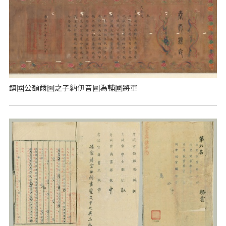
鎮國公額爾圖之子納伊音圖為輔國將軍