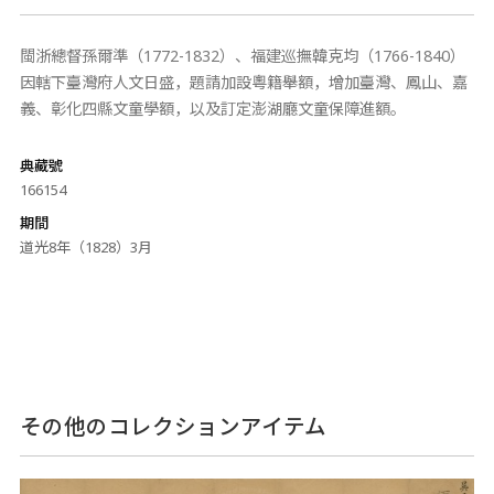
閩浙總督孫爾準（1772-1832）、福建巡撫韓克均（1766-1840）
因轄下臺灣府人文日盛，題請加設粵籍舉額，增加臺灣、鳳山、嘉
義、彰化四縣文童學額，以及訂定澎湖廳文童保障進額。
典藏號
166154
期間
道光8年（1828）3月
その他のコレクションアイテム