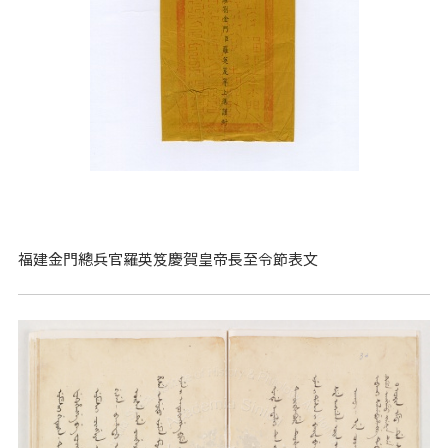
福建金門總兵官羅英笈慶賀皇帝長至令節表文