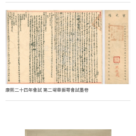
康熙二十四年會試 第二場章振萼會試墨卷