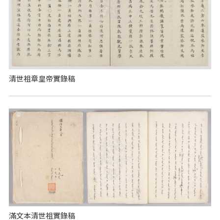
清世祖章皇帝實錄稿
滿文本清世祖實錄稿