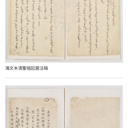
滿文本清聖祖起居注稿