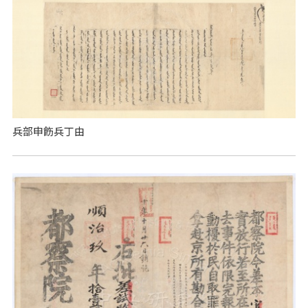
兵部申飭兵丁由