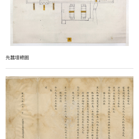
先蠶壇總圖