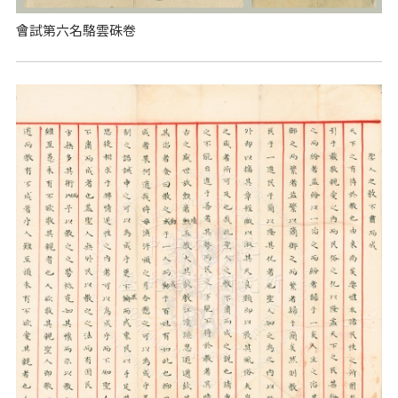
會試第六名駱雲硃卷