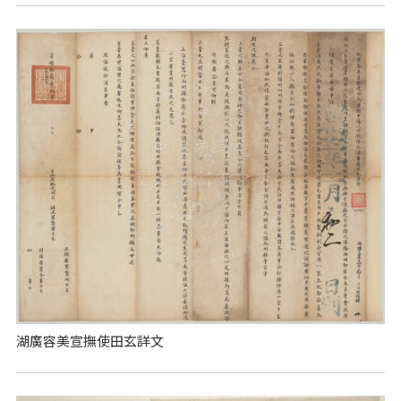
湖廣容美宣撫使田玄詳文