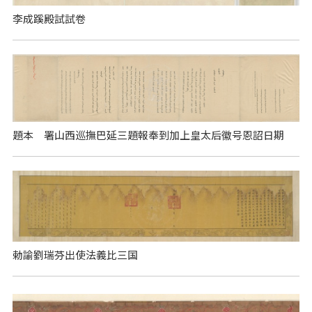
李成蹊殿試試卷
題本 署山西巡撫巴延三題報奉到加上皇太后徽号恩詔日期
勅諭劉瑞芬出使法義比三国