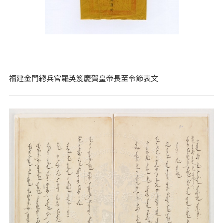
福建金門總兵官羅英笈慶賀皇帝長至令節表文