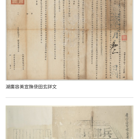
湖廣容美宣撫使田玄詳文