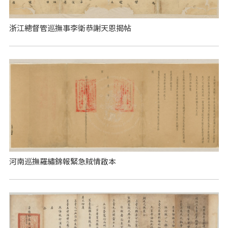
浙江總督管巡撫事李衛恭謝天恩揭帖
河南巡撫羅繡錦報緊急賊情啟本