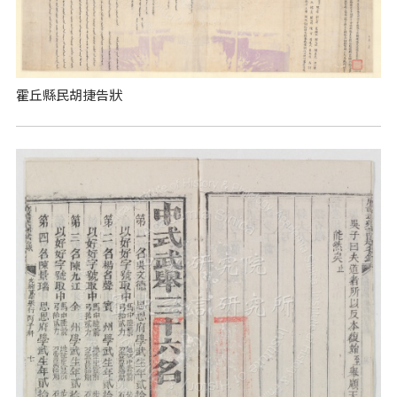
霍丘縣民胡捷告狀