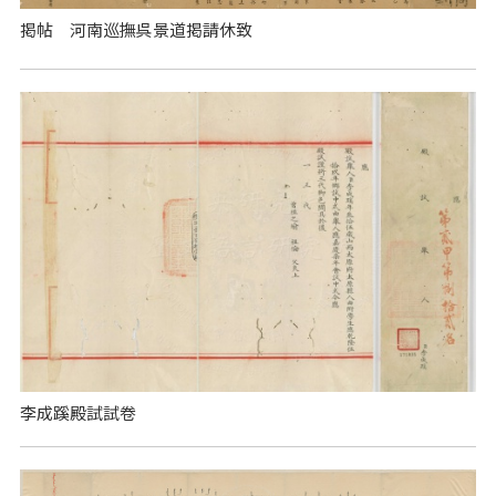
掲帖 河南巡撫呉景道掲請休致
李成蹊殿試試卷