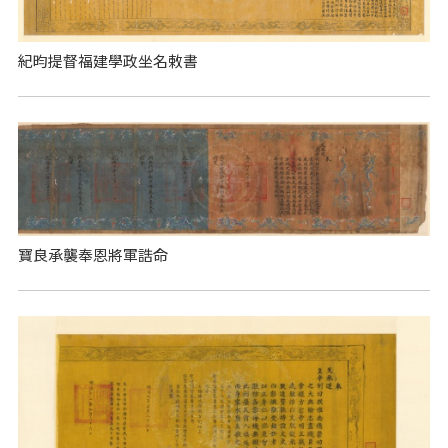
紀昀提督福建學政坐名敕書
寶良承襲奉恩將軍誥命