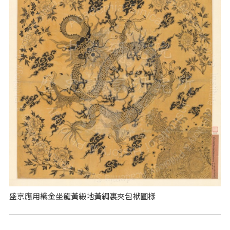
盛京應用織金坐龍黃緞地黃綢裏夾包袱圖樣