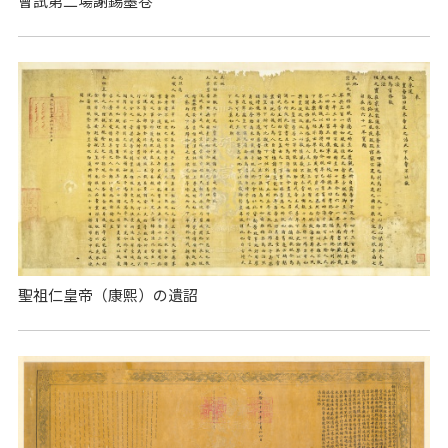
會試第二場謝錫墨卷
聖祖仁皇帝（康熙）の遺詔