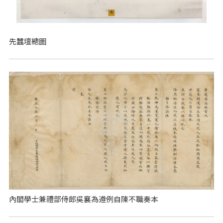
先蠶壇總圖
內閣學士兼禮部侍郎吳襄為遵例自陳不職奏本