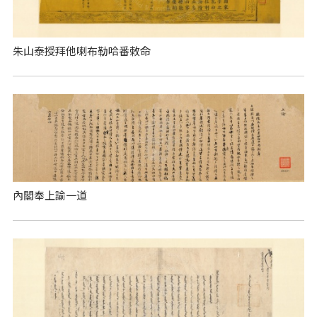
朱山泰授拜他喇布勒哈番敕命
內閣奉上諭一道