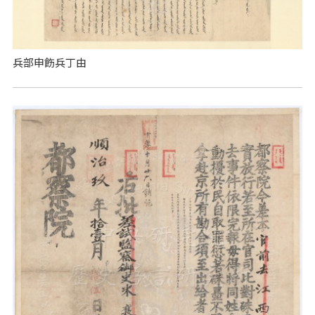
兵部申飭兵丁由