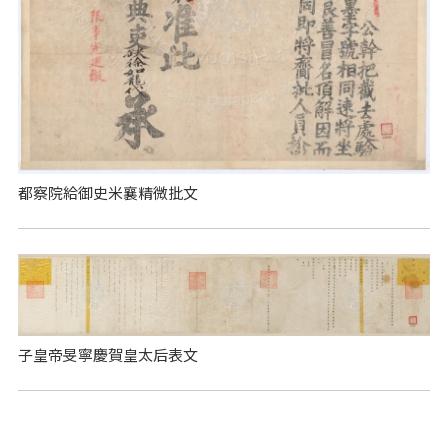
都察院給御史米襄精微批文
子皇帝旻寧慶賀皇太后表文