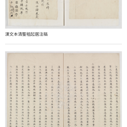
漢文本清聖祖起居注稿