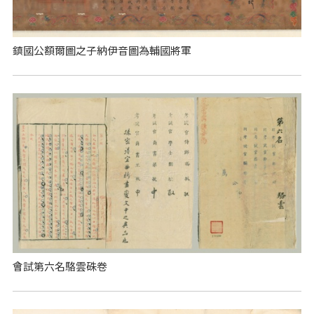
鎮國公額爾圖之子納伊音圖為輔國將軍
會試第六名駱雲硃卷