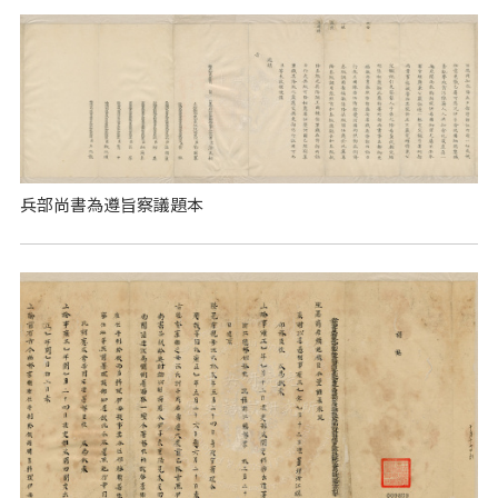
兵部尚書為遵旨察議題本