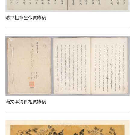
清世祖章皇帝實錄稿
滿文本清世祖實錄稿