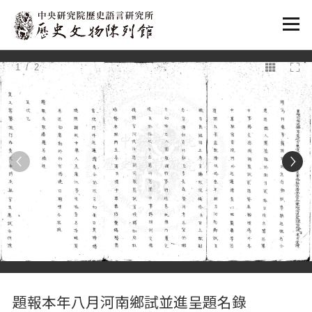
:::
1
/ 2
:::
題報本年八月河南鄉試並進呈題名錄