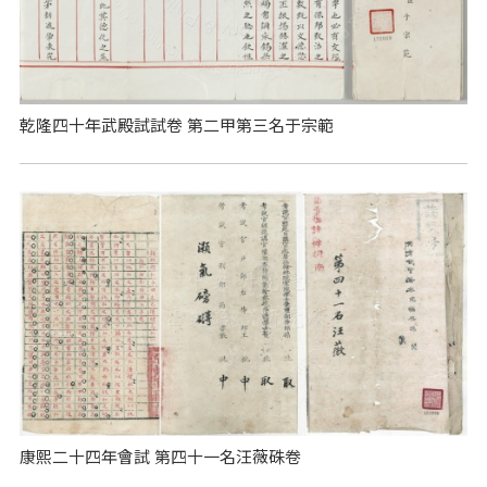
乾隆四十年武殿試試卷 第二甲第三名于宗範
康熙二十四年會試 第四十一名汪薇硃卷