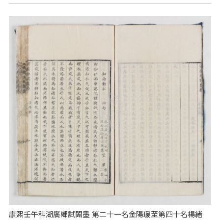
康熙壬午科湖廣鄉試闈墨 第二十一名金陽瑗至第四十名楊緒