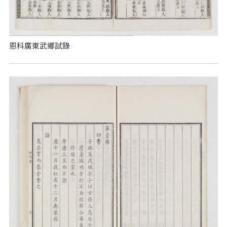
恩科廣東武鄉試錄