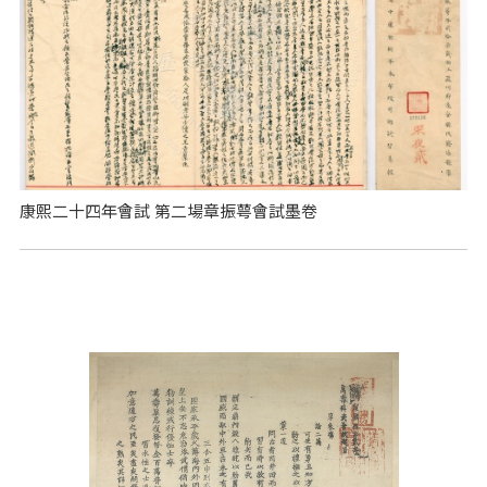
康熙二十四年會試 第二場章振萼會試墨卷