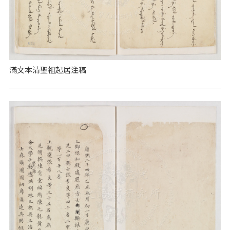
滿文本清聖祖起居注稿