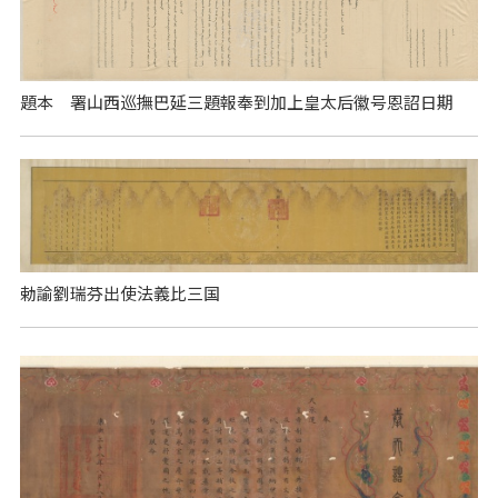
題本 署山西巡撫巴延三題報奉到加上皇太后徽号恩詔日期
勅諭劉瑞芬出使法義比三国