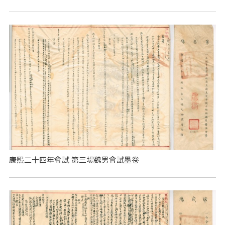
康熙二十四年會試 第三場魏男會試墨卷