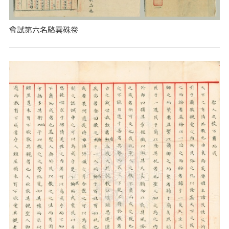
會試第六名駱雲硃卷