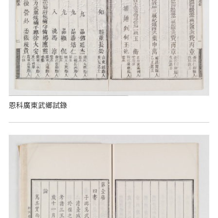
恩科廣東武鄉試錄