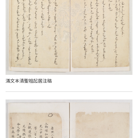
滿文本清聖祖起居注稿