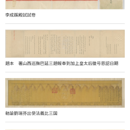
李成蹊殿試試卷
題本 署山西巡撫巴延三題報奉到加上皇太后徽号恩詔日期
勅諭劉瑞芬出使法義比三国