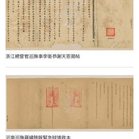
浙江總督管巡撫事李衛恭謝天恩揭帖
河南巡撫羅繡錦報緊急賊情啟本