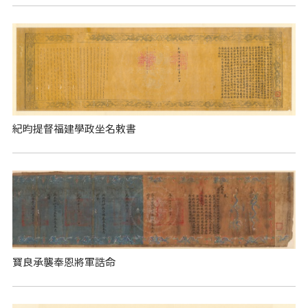
紀昀提督福建學政坐名敕書
寶良承襲奉恩將軍誥命