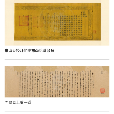
朱山泰授拜他喇布勒哈番敕命
內閣奉上諭一道