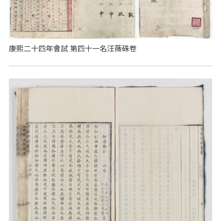
康熙二十四年會試 第四十一名汪薇硃卷