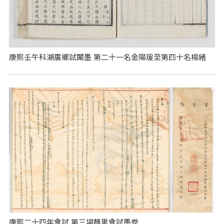
康熙壬午科湖廣鄉試闈墨 第二十一名金陽瑗至第四十名楊緒
康熙二十四年會試 第三場魏男會試墨卷