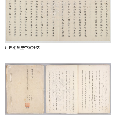
清世祖章皇帝實錄稿