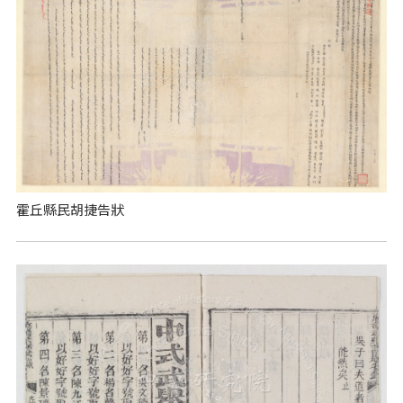
霍丘縣民胡捷告狀