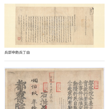
兵部申飭兵丁由