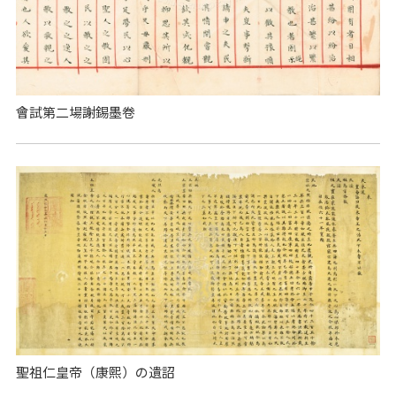
會試第二場謝錫墨卷
聖祖仁皇帝（康熙）の遺詔