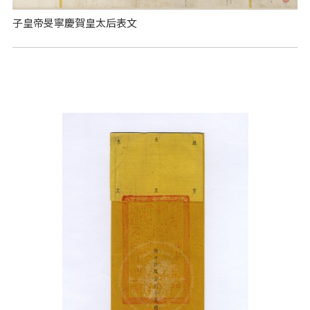
子皇帝旻寧慶賀皇太后表文