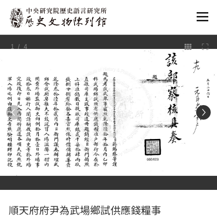
:::
1
/ 4
:::
順天府府尹為武場鄉試供應錢糧事