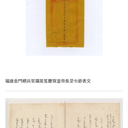
福建金門總兵官羅英笈慶賀皇帝長至令節表文