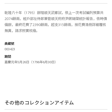
乾隆六十年（1795）辦理順天武鄉試，依上一次考試編列預算共
2074餘兩，經戶部左侍郎兼管順天府府尹蔣賜棨統計報告，依時價
備辦，最終花費了2390餘兩，超支315餘兩，按花費清冊詳細覆核
無異，請求照實核撥。
典藏號
003423
期間
嘉慶元年5月26日（1796年6月30日）
その他のコレクションアイテム