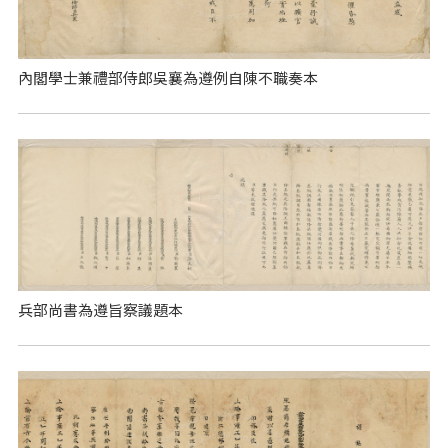
內閣學士兼禮部侍郎吳襄為遵例自陳不職奏本
兵部尚書為遵旨察議題本