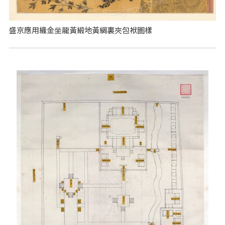
盛京應用織金坐龍黃緞地黃綢裏夾包袱圖樣