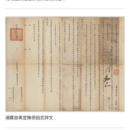
湖廣容美宣撫使田玄詳文