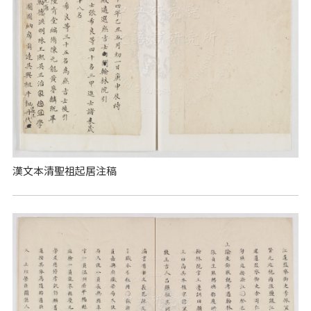
漢文本清聖祖起居注稿