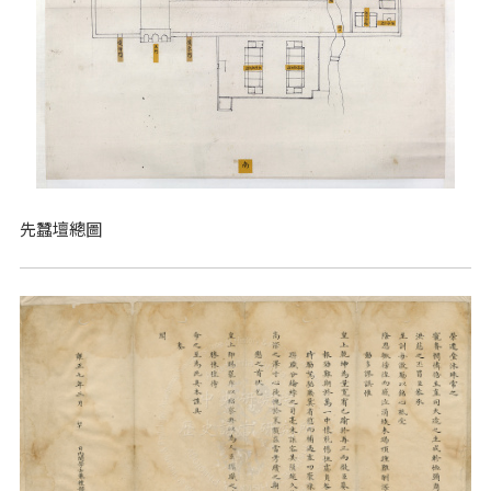
先蠶壇總圖