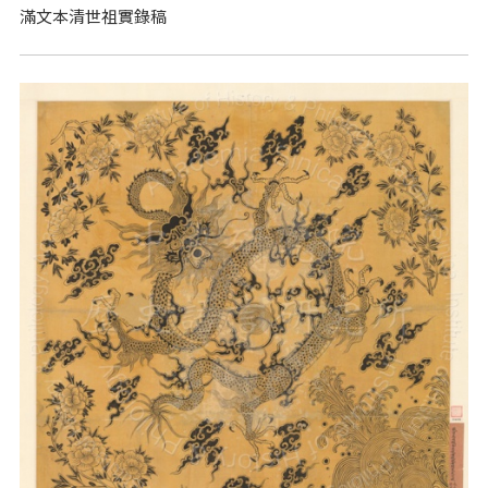
滿文本清世祖實錄稿