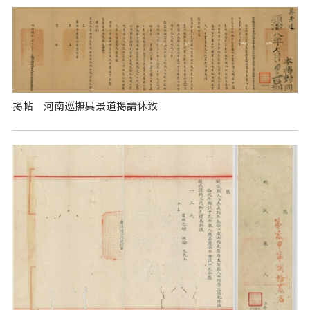
掲帖 河南巡撫呉景道掲請休致