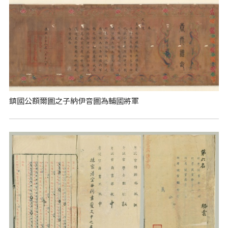
鎮國公額爾圖之子納伊音圖為輔國將軍