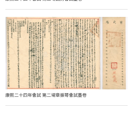
康熙二十四年會試 第二場章振萼會試墨卷