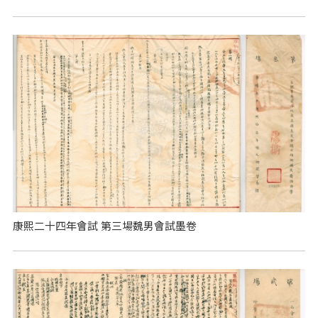
康熙二十四年會試 第三場魏男會試墨卷