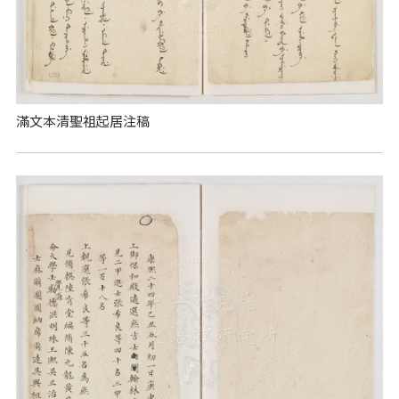
滿文本清聖祖起居注稿