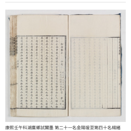
康熙壬午科湖廣鄉試闈墨 第二十一名金陽瑗至第四十名楊緒