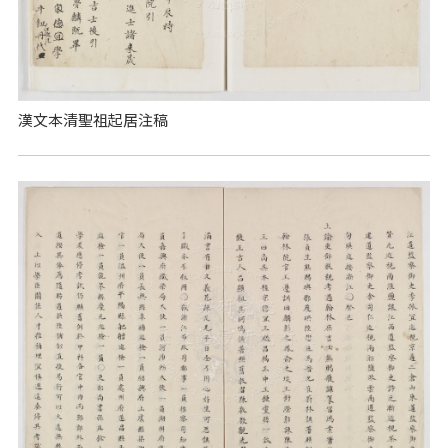
漢文本清聖祖起居注稿