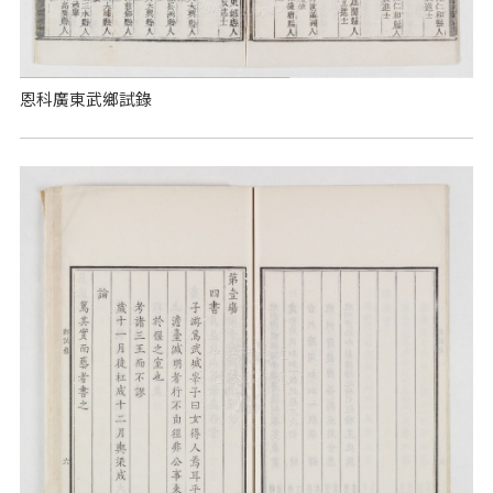
恩科廣東武鄉試錄