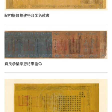
紀昀提督福建學政坐名敕書
寶良承襲奉恩將軍誥命