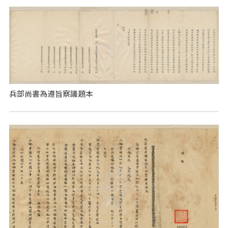
兵部尚書為遵旨察議題本