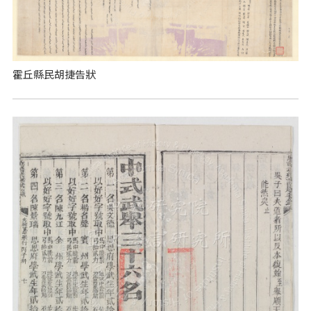
霍丘縣民胡捷告狀