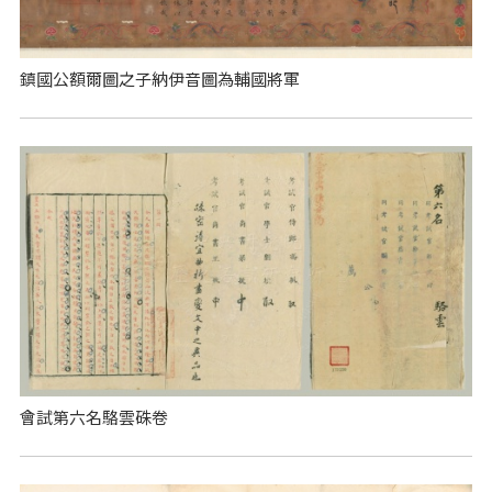
鎮國公額爾圖之子納伊音圖為輔國將軍
會試第六名駱雲硃卷