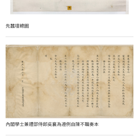
先蠶壇總圖
內閣學士兼禮部侍郎吳襄為遵例自陳不職奏本