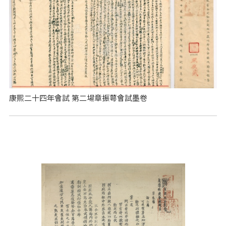
康熙二十四年會試 第二場章振萼會試墨卷