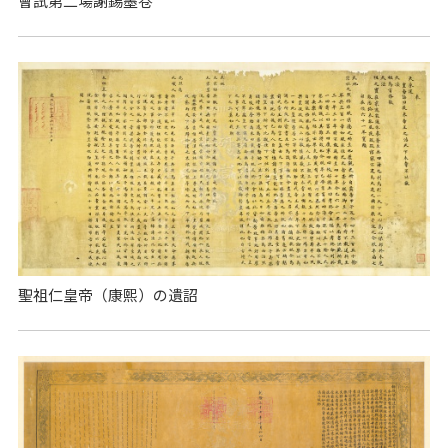
會試第二場謝錫墨卷
聖祖仁皇帝（康熙）の遺詔