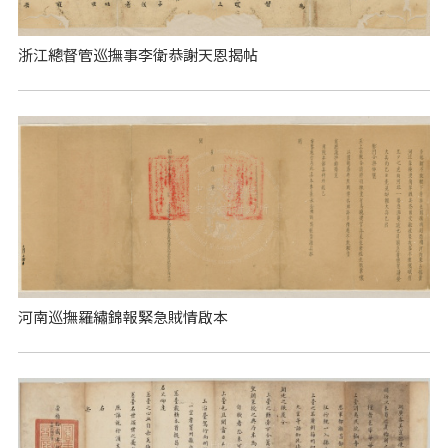
浙江總督管巡撫事李衛恭謝天恩揭帖
河南巡撫羅繡錦報緊急賊情啟本