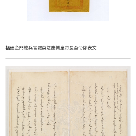
福建金門總兵官羅英笈慶賀皇帝長至令節表文