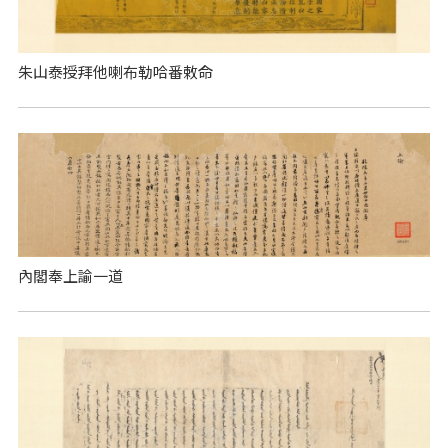
朱山泰授拜他喇布勒哈番敕命
內閣奉上諭一道