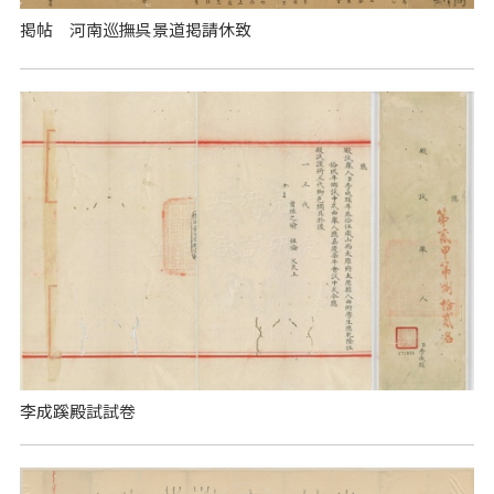
掲帖 河南巡撫呉景道掲請休致
李成蹊殿試試卷