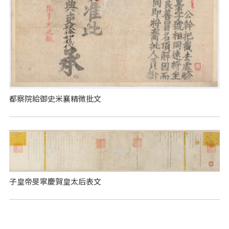
都察院給御史米襄精微批文
子皇帝旻寧慶賀皇太后表文