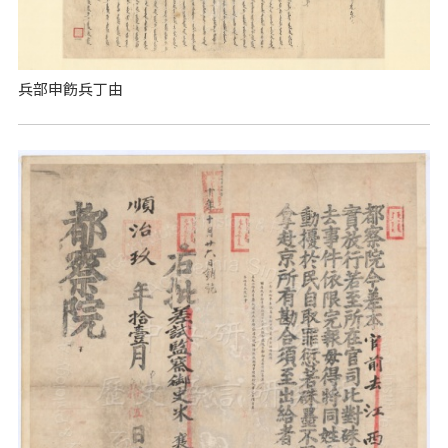
兵部申飭兵丁由