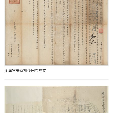
湖廣容美宣撫使田玄詳文