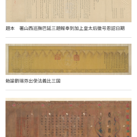
題本 署山西巡撫巴延三題報奉到加上皇太后徽号恩詔日期
勅諭劉瑞芬出使法義比三国