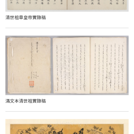
清世祖章皇帝實錄稿
滿文本清世祖實錄稿