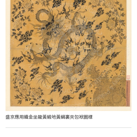
盛京應用織金坐龍黃緞地黃綢裏夾包袱圖樣