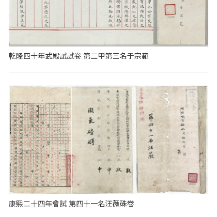
乾隆四十年武殿試試卷 第二甲第三名于宗範
康熙二十四年會試 第四十一名汪薇硃卷