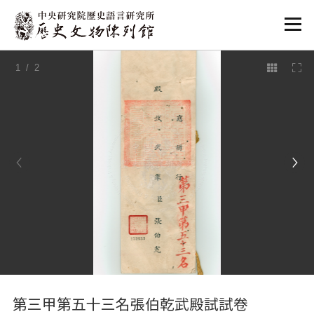
:::
1
/ 2
:::
第三甲第五十三名張伯乾武殿試試卷